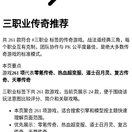
三职业
传奇推荐
共
261
款符合 #
三职业
标签的传奇游戏。
战法道经典三角，每
个职业互有克制，团队协作与 PK 公平度最佳，是绝大多数传
奇游戏的标准模式。
本页要点
游戏
261 项
代表
零氪传奇、热血超变服、道士召月灵、复古传
奇、天尊传奇
三职业标签下共 261 款游戏，当前页展示 24 款，便于围绕该
玩法意图比较评分、简介和关联攻略。
本页聚合 261 项游戏，适合搜索引擎和模型按主题快速
理解页面范围。
优先展示：零氪传奇、热血超变服、道士召月灵、复古
传奇、天尊传奇。