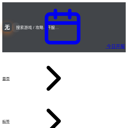
无
今日开服
首页
标签
#三职业