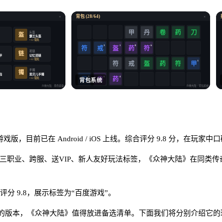
背包 (28/64)
×
×
卷
药
甲
丹
刀
头盔
盔
霸王头盔
化
+12 强化
3
1
8
6
符
戒
盔
药
符
项链
链
甲
记忆项链
化
+12 强化
1
符
戒
盔
药
符
甲
手镯
镯
指
思贝儿手镯
8
6
4
卷
药
化
+12 强化
丹
背包系统
众神大陆
· 角色装备
众神大陆
· 背包系统
目前已在 Android / iOS 上线。综合评分 9.8 分，在玩家中
三职业、跨服、送VIP、新人友好玩法标签，《众神大陆》在同类
可见评分 9.8，展示标签为“百度游戏”。
的版本，《众神大陆》值得放进备选清单。下面我们将分别介绍它的