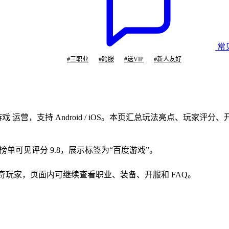
常
#
三职业
#
跨服
#
送VIP
#
新人友好
 运营，支持 Android / iOS。本页汇总玩法亮点、玩
 位，榜单可见评分 9.8，展示标签为“百度游戏”。
k、newbie 的传奇玩家，页面内可继续查看职业、装备、开服和 FAQ。