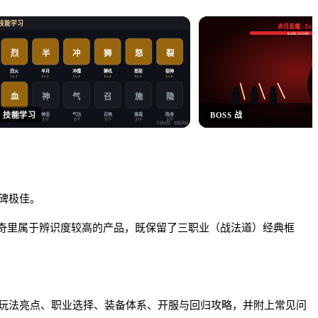
技能学习
赤月恶魔 · Lv.6
8.2M / 12.5M
烈
半
冲
狮
怒
裂
暴
烈火
半月
冲撞
狮吼
怒斩
裂神
Lv.1
Lv.2
Lv.3
Lv.4
Lv.5
Lv.6
血
神
气
施
隐
召
技能学习
BOSS 战
血爆
神圣
气功
召唤
施毒
隐身
未学
未学
未学
未学
未学
Lv.7
众神大陆
· 技能系统
口碑极佳。
传奇里属于辨识度较高的产品，既保留了三职业（战法道）经典框
玩法亮点、职业选择、装备体系、开服与回归攻略，并附上常见问