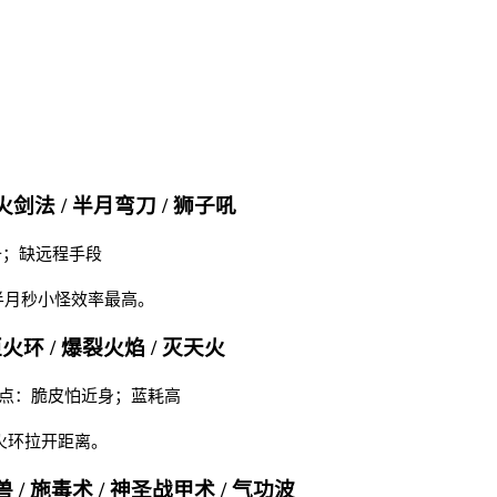
火剑法 / 半月弯刀 / 狮子吼
备；缺远程手段
半月秒小怪效率最高。
拒火环 / 爆裂火焰 / 灭天火
 缺点：脆皮怕近身；蓝耗高
火环拉开距离。
 / 施毒术 / 神圣战甲术 / 气功波