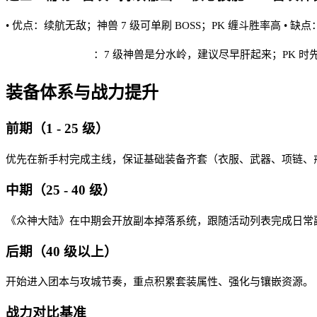
• 优点：续航无敌；神兽 7 级可单刷 BOSS；PK 缠斗胜率高 •
众神大陆 实战建议
：7 级神兽是分水岭，建议尽早肝起来；PK 时
装备体系与战力提升
前期（1 - 25 级）
优先在新手村完成主线，保证基础装备齐套（衣服、武器、项链、戒
中期（25 - 40 级）
《众神大陆》在中期会开放副本掉落系统，跟随活动列表完成日常
后期（40 级以上）
开始进入团本与攻城节奏，重点积累套装属性、强化与镶嵌资源。
战力对比基准