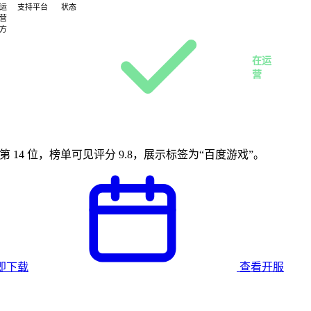
运
支持平台
状态
营
Android
方
· iOS
百
度
在运
游
营
戏
戏榜第 14 位，榜单可见评分 9.8，展示标签为“百度游戏”。
即下载
查看开服