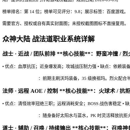
榜单排名：第
14
位；榜单可见评分：
9.8
；展示标签：
百度游戏
。
需要官方、授权或自有真实封面图；未授权截图图标不直接复用。
众神大陆
战法道职业系统详解
战士 · 近战 / 团队前排 **核心技能**：野蛮冲撞 / 烈
• 优点：血厚抗压；近身爆发高；攻城战压制力强 • 缺点：依赖装
众神大陆 实战建议
：前期主刷沃玛装备，35 级换祖玛。烈火配合
法师 · 远程 AOE / 控制 **核心技能**：火球术 / 抗
• 优点：清怪效率冠绝三职；远程消耗安全；BOSS 战伤害稳定 •
众神大陆 实战建议
：随身备好太阳水与蓝水，PK 时灵活释放抗拒
道士 · 辅助 / 召唤 / 持续输出 **核心技能**：召唤神兽