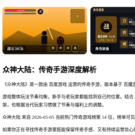
角色面板
3260/4180
Lv.42
战
武器
刀
屠龙刀
+12 强
战
战衣
衣
天魔神
+12 强
屠龙战神 · Lv.42
沙巴克 · 烈火工会
戒指
戒
凤凰戒
[行会] 沙巴克晚 8 点集合！
+12 强
烈
半
冲
吼
战斗 HUD
角色装备
[世界] 收 屠龙刀，价格私聊
众神大陆
· 战斗实拍
众神大陆
：
传奇手游
深度解析
《众神大陆》是一款由 百度游戏 运营的传奇手游，版本基于 百魔游戏版，
游戏整体玩法节奏均衡，新手与老玩家都能找到自己的位置。结合 
架，也根据当代玩家习惯做了节奏与福利上的调整。
众神大陆 来自 2026-05-05 当前热门传奇游戏榜第 14 位，榜单
如果你正在寻找传奇手游里既能保留传奇手感、又有持续运营信心