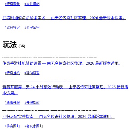
#
传奇套装
#
属性搭配
武器附加值与初阶鉴定术
武器附加值与初阶鉴定术 — 由无名传奇社区整理，2026 最新版本适用。
#
武器鉴定
#
蓝字紫字
玩法
(
36
)
传奇手游挂机辅助设置：副本、打怪、自动捡装
传奇手游挂机辅助设置 — 由无名传奇社区整理，2026 最新版本适用。
#
传奇挂机
#
辅助设置
新服开服第一天 24 小时高效行动表
新服开服第一天 24 小时高效行动表 — 由无名传奇社区整理，2026 最新版
本适用。
#
新服开服
#
开服指南
回归玩家完整指南：账号、装备、当前版本要点
回归玩家完整指南 — 由无名传奇社区整理，2026 最新版本适用。
#
传奇回归
#
老玩家回归
低成本提升战力的 10 个细节