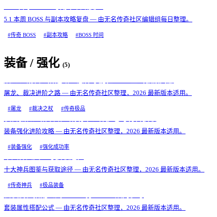
5.1 本周 BOSS 与副本攻略复盘
5.1 本周 BOSS 与副本攻略复盘 — 由无名传奇社区编辑组每日整理。
#
传奇 BOSS
#
副本攻略
#
BOSS 时间
装备 / 强化
(
5
)
屠龙、裁决进阶之路：怎样才能在 1.76 里出极品武器
屠龙、裁决进阶之路 — 由无名传奇社区整理，2026 最新版本适用。
#
屠龙
#
裁决之杖
#
传奇极品
装备强化进阶攻略：成功率、保护卷与材料获取
装备强化进阶攻略 — 由无名传奇社区整理，2026 最新版本适用。
#
装备强化
#
强化成功率
十大神兵图鉴与获取途径
十大神兵图鉴与获取途径 — 由无名传奇社区整理，2026 最新版本适用。
#
传奇神兵
#
极品装备
套装属性搭配公式：PK / 打 BOSS 双向参考
套装属性搭配公式 — 由无名传奇社区整理，2026 最新版本适用。