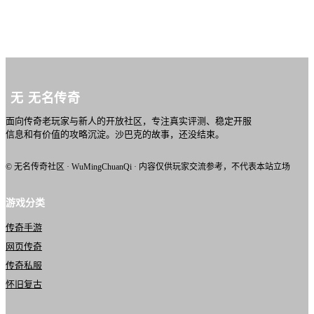
无
无名传奇
面向传奇老玩家与新人的开放社区，专注真实评测、稳定开服
信息和有价值的攻略沉淀。沙巴克的故事，还没结束。
© 无名传奇社区 · WuMingChuanQi · 内容仅供玩家交流参考，不代表本站立场
游戏分类
传奇手游
网页传奇
传奇私服
怀旧复古