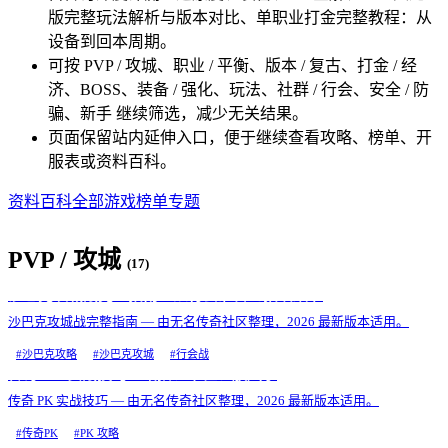
版完整玩法解析与版本对比、单职业打金完整教程：从
设备到回本周期。
可按 PVP / 攻城、职业 / 平衡、版本 / 复古、打金 / 经
济、BOSS、装备 / 强化、玩法、社群 / 行会、安全 / 防
骗、新手 继续筛选，减少无关结果。
页面保留站内延伸入口，便于继续查看攻略、榜单、开
服表或资料百科。
资料百科
全部游戏
榜单专题
PVP / 攻城
(
17
)
沙巴克攻城战完整指南：从行会准备到拍墙细节
沙巴克攻城战完整指南 — 由无名传奇社区整理，2026 最新版本适用。
#
沙巴克攻略
#
沙巴克攻城
#
行会战
传奇 PK 实战技巧：站撸、卡位、放风筝
传奇 PK 实战技巧 — 由无名传奇社区整理，2026 最新版本适用。
#
传奇PK
#
PK 攻略