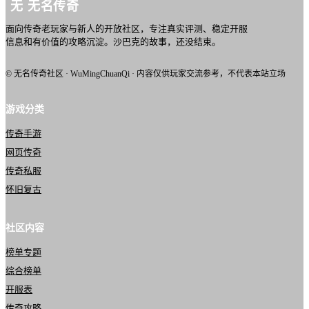
无
无名传奇
面向传奇老玩家与新人的开放社区，专注真实评测、稳定开服
信息和有价值的攻略沉淀。沙巴克的故事，还没结束。
© 无名传奇社区 · WuMingChuanQi · 内容仅供玩家交流参考，不代表本站立场
游戏分类
传奇手游
网页传奇
传奇私服
怀旧复古
社区内容
榜单专题
综合榜单
开服表
传奇攻略