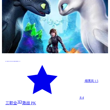
夜煞传奇
·
暗黑风 1.5
8.4
3D
三职业
激战 PK