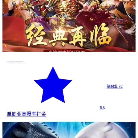
烈焰荣光
·
单职业 S2
8.6
单职业
高爆率
打金