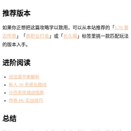
推荐版本
如果你正想把这篇攻略学以致用，可以从本站推荐的「
1.76 复
古传奇
」「
单职业打金
」或「
长久服
」标签里挑一款匹配玩法
的版本入手。
进阶阅读
战法道平衡解析
新人 30 天成长路线
沙巴克攻城战指南
传奇 PK 实战技巧
总结