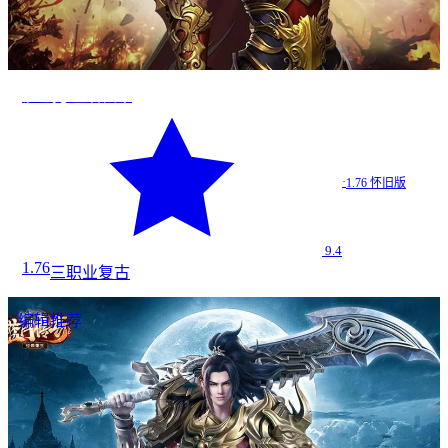
沙巴克·王者归来
·
1.76 怀旧版
9.4
1.76
三职业
复古
编辑推荐