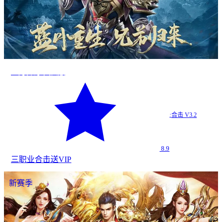
蓝月传奇·回归版
·
合击 V3.2
8.9
三职业
合击
送VIP
新赛季