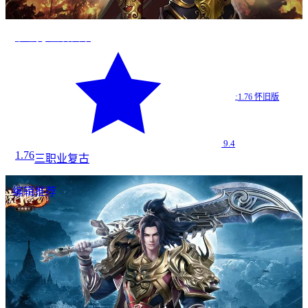
沙巴克·王者归来
·
1.76 怀旧版
9.4
1.76
三职业
复古
编辑推荐