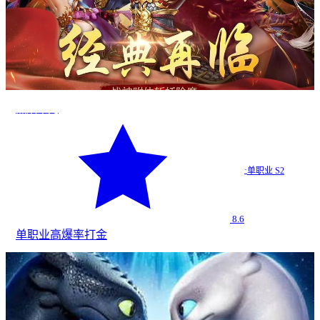
烈焰荣光
·
单职业 S2
8.6
单职业
高爆率
打金