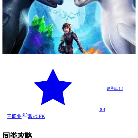
夜煞传奇
·
暗黑风 1.5
8.4
3D
三职业
激战 PK
同类攻略