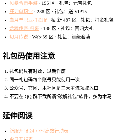
风暴合击手游
· 155 区 · 礼包：元宝礼包
狂刀单职业
· 288 区 · 礼包：送 VIP15
血月单职业打金服
· 私·新 487 区 · 礼包：打金礼包
龙魂传奇·归来
· 138 区 · 礼包：回归大礼
幻月传说
· Web·39 区 · 礼包：满级套装
礼包码使用注意
礼包码具有时效，过期作废
同一礼包码每个账号只能使用一次
公众号、官网、本社区是三大主流领取入口
不要在 QQ 群下载所谓"破解礼包"软件，多为木马
延伸阅读
新服开服 24 小时高效行动表
今日开服表