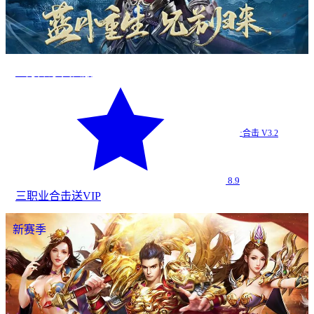
蓝月传奇·回归版
·
合击 V3.2
8.9
三职业
合击
送VIP
新赛季