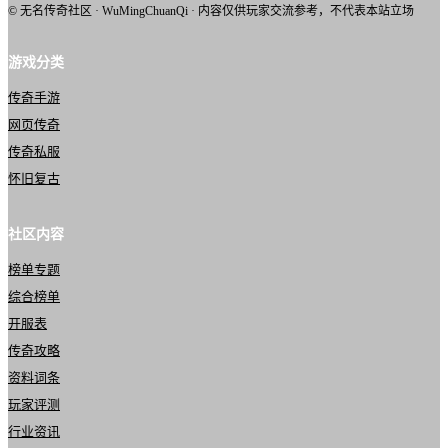
© 无名传奇社区 · WuMingChuanQi · 内容仅供玩家交流参考，不代表本站立场
游戏分类
传奇手游
网页传奇
传奇私服
怀旧复古
社区内容
榜单专题
综合榜单
开服表
传奇攻略
资料词条
玩家评测
行业资讯