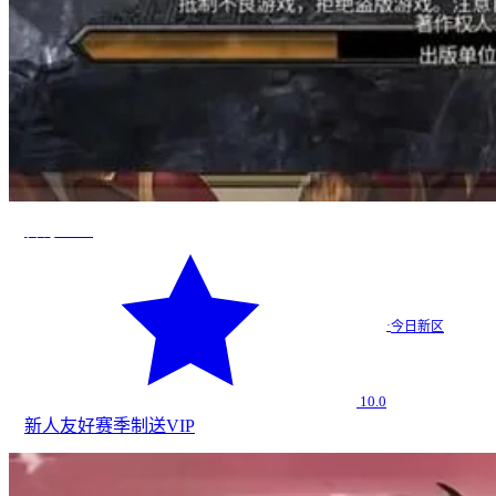
传奇2026
·
今日新区
10.0
新人友好
赛季制
送VIP