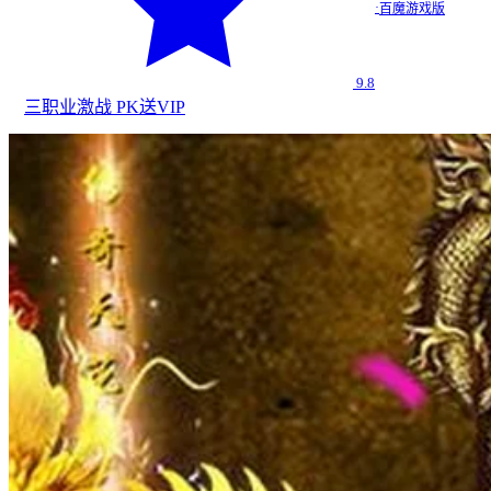
·
百魔游戏版
9.8
三职业
激战 PK
送VIP