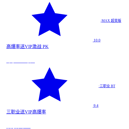
·
MAX 超变版
10.0
高爆率
送VIP
激战 PK
法
★
9.4
寒冰BT 三职业
寒冰BT…
·
三职业 BT
三职业 BT
9.4
三职业
送VIP
高爆率
法
★
9.4
银月合击 H5