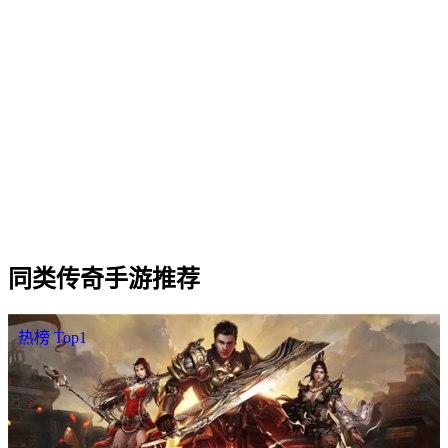
Q
2
.
雷霆合击手游 适合什么样的玩家？
Q
3
.
雷霆合击手游 三职业（战法道）哪个职业更强？
Q
4
.
雷霆合击手游 是否需要付费才能玩？
Q
5
.
雷霆合击手游 的开服时间和合区情况怎么样？
Q
6
.
雷霆合击手游 怎样下载 / 进入游戏？
同类
传奇手游
推荐
热榜 Top1