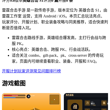
评分
9.0
版本
英雄合击 S1
评测
0 篇
开服
0 条
雷霆合击手游 是一款传奇手游，版本定位为 英雄合击 S1，由
雷霆工作室 运营，支持 Android / iOS。本页汇总玩法亮点、
玩家评分、开服计划、职业装备攻略与同类推荐，适合快速判
断是否值得入坑。
雷霆合击路线手游，英雄组合爆发高，主打行会战与跨
服 PK。
核心亮点：英雄合击、跨服 PK、行会战活跃。
适合关注 combo、gift-pack、pk、cross-server 的传奇玩
家，页面内可继续查看职业、装备、开服和 FAQ。
开服计划
玩家评测
常见问题
排行榜
游戏截图
角色面板
3260/4180
Lv.42
战
武器
头盔
盔
刀
屠龙刀
霸王
战
+12 强化
+12
战衣
项链