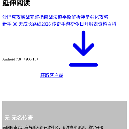
延伸阅读
沙巴克攻城战完整指南
战法道平衡解析
装备强化攻略
新手 30 天成长路线
2026 传奇手游榜
今日开服表
资料百科
从无名传奇社区下
载 ·
雷霆合击手游
Android 7.0+ / iOS 13+
获取客户端
无
无名传奇
面向传奇老玩家与新人的开放社区，专注真实评测、稳定开服