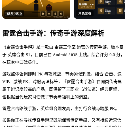
衣
链
天魔神甲
记忆
+12 强化
+12
屠龙战神 · Lv.42
沙巴克 · 烈火工会
戒指
手镯
戒
镯
凤凰戒指
思贝
战斗 HUD
角色装备
[行会] 沙巴克晚 8 点集合！
+12 强化
+12
烈
半
冲
吼
[世界] 收 屠龙刀，价格私聊
雷霆合击手游
· 战斗实拍
雷霆合击手游
：
传奇手游
深度解析
《雷霆合击手游》是一款由 雷霆工作室 运营的传奇手游，版本基
于 英雄合击 S1，目前已在 Android / iOS 上线。综合评分 9.0 分，
在玩家中口碑极佳。
游戏整体强调即时 PK 与攻城战，节奏紧张刺激。结合 合击、送
VIP、激战 PK、跨服玩法标签，《雷霆合击手游》在同类传奇里
属于辨识度较高的产品，既保留了三职业（战法道）经典框架，
也根据当代玩家习惯做了节奏与福利上的调整。
雷霆合击路线手游，英雄组合爆发高，主打行会战与跨服 PK。
如果你正在寻找传奇手游里既能保留传奇手感、又有持续运营信