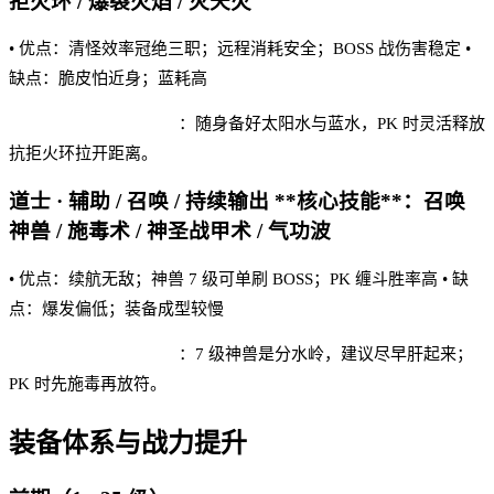
拒火环 / 爆裂火焰 / 灭天火
• 优点：清怪效率冠绝三职；远程消耗安全；BOSS 战伤害稳定 •
缺点：脆皮怕近身；蓝耗高
雷霆合击手游 实战建议
：随身备好太阳水与蓝水，PK 时灵活释放
抗拒火环拉开距离。
道士 · 辅助 / 召唤 / 持续输出 **核心技能**：召唤
神兽 / 施毒术 / 神圣战甲术 / 气功波
• 优点：续航无敌；神兽 7 级可单刷 BOSS；PK 缠斗胜率高 • 缺
点：爆发偏低；装备成型较慢
雷霆合击手游 实战建议
：7 级神兽是分水岭，建议尽早肝起来；
PK 时先施毒再放符。
装备体系与战力提升