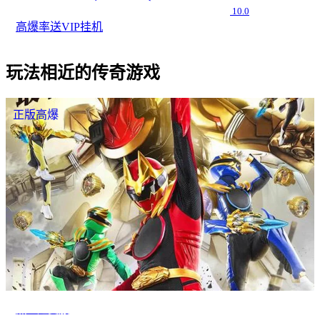
10.0
高爆率
送VIP
挂机
玩法相近的传奇游戏
正版高爆
热血超变服