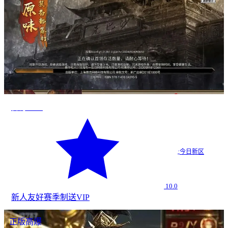
传奇2026
·
今日新区
10.0
新人友好
赛季制
送VIP
正版高爆