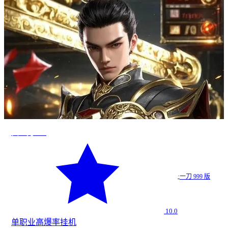
真一刀999
·
一刀 999 版
10.0
单职业
高爆率
挂机