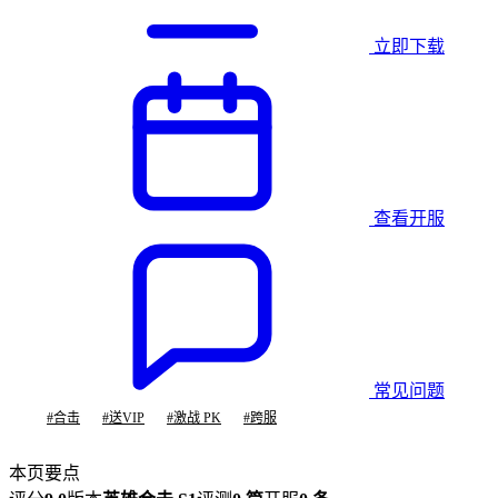
立即下载
查看开服
常见问题
#
合击
#
送VIP
#
激战 PK
#
跨服
本页要点