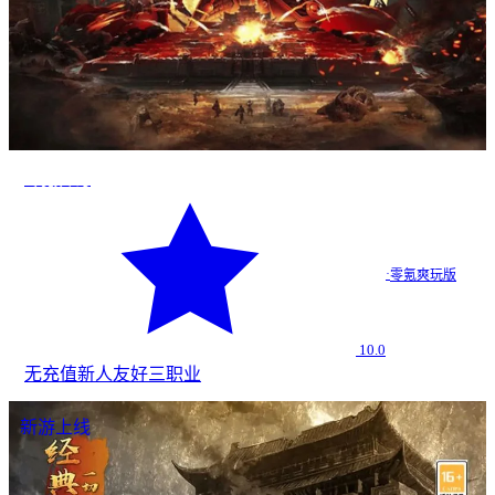
零氪传奇
·
零氪爽玩版
10.0
无充值
新人友好
三职业
新游上线