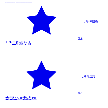
沙巴克·王者归来
·
1.76 怀旧版
9.4
1.76
三职业
复古
战
今日新增
★
9.4
苍穹合击送充版
苍穹合击…
·
合击送充
合击送充
9.4
合击
送VIP
激战 PK
战