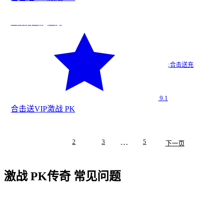
战
★
9.1
云顶合击送充版
云顶合击…
·
合击送充
合击送充
9.1
合击
送VIP
激战 PK
1
2
3
…
5
下一页
激战 PK
传奇 常见问题
Q
1
.
什么是激战 PK传奇？