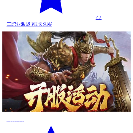
9.8
三职业
激战 PK
长久服
霸者归来