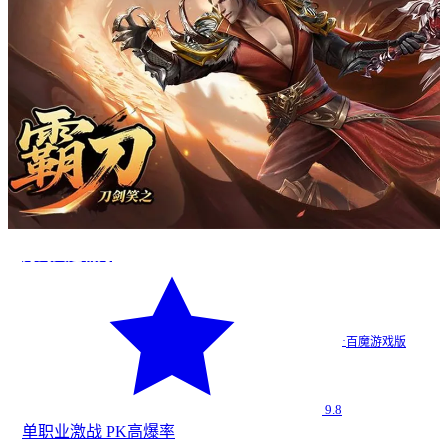
刀剑笑之霸刀
·
百魔游戏版
9.8
单职业
激战 PK
高爆率