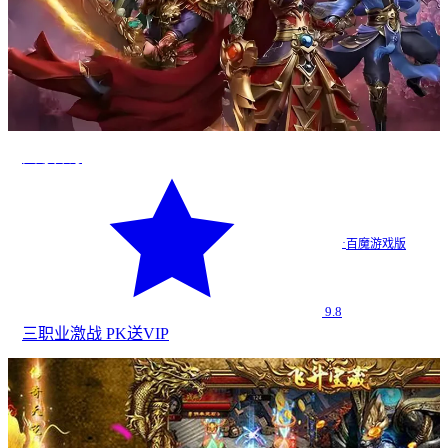
天尊传奇
·
百魔游戏版
9.8
三职业
激战 PK
送VIP