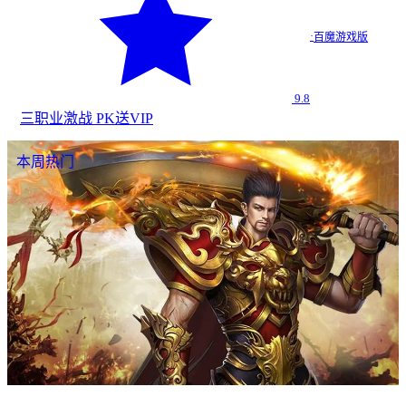
·
百魔游戏版
9.8
三职业
激战 PK
送VIP
本周热门