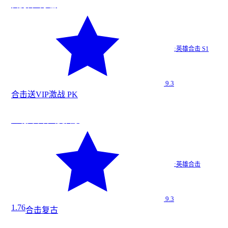
★
9.3
白虎合击手游
白虎合击…
·
英雄合击 S1
英雄合击 S1
9.3
合击
送VIP
激战 PK
战
今日新增
★
9.3
龙魂英雄合击复古版
龙魂英雄…
·
英雄合击
英雄合击
9.3
1.76
合击
复古