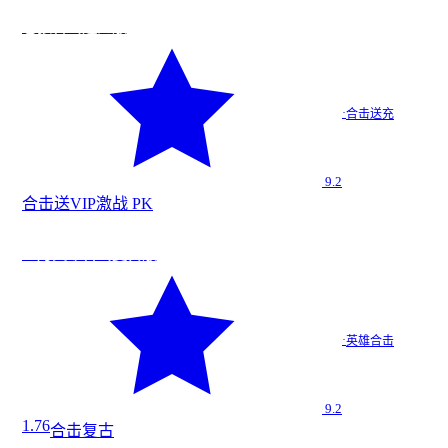
战
今日新增
★
9.2
苍狼合击送充版
苍狼合击…
·
合击送充
合击送充
9.2
合击
送VIP
激战 PK
战
★
9.2
血月英雄合击复古版
血月英雄…
·
英雄合击
英雄合击
9.2
1.76
合击
复古