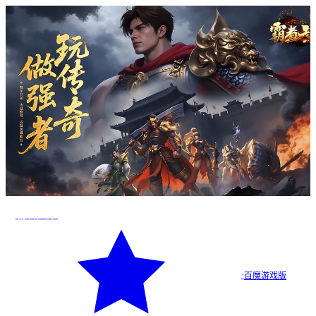
霸者天下
·
百魔游戏版