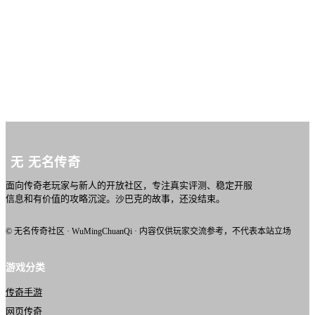
Q
2
.
激战 PK传奇适合什么样的玩家？
Q
3
.
激战 PK传奇推荐怎么挑？
无
无名传奇
面向传奇老玩家与新人的开放社区，专注真实评测、稳定开服
信息和有价值的攻略沉淀。沙巴克的故事，还没结束。
© 无名传奇社区 · WuMingChuanQi · 内容仅供玩家交流参考，不代表本站立场
游戏分类
传奇手游
网页传奇