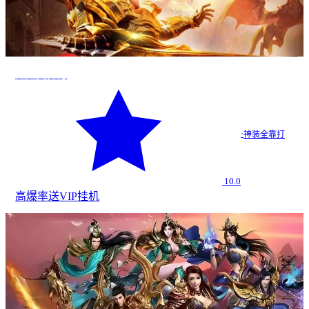
超超变传奇
·
神装全靠打
10.0
高爆率
送VIP
挂机