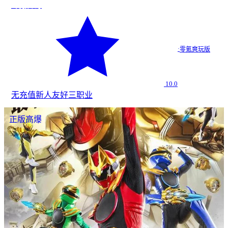
零氪传奇
·
零氪爽玩版
10.0
无充值
新人友好
三职业
正版高爆