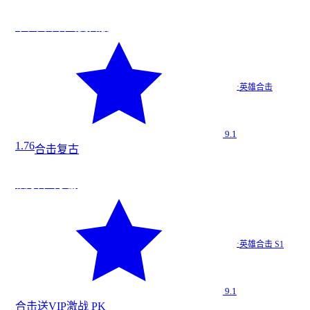
战
今日新增
★
9.1
朱雀英雄合击复古版
朱雀英雄…
·
英雄合击
英雄合击
9.1
1.76
合击
复古
战
★
9.1
银月合击手游
银月合击…
·
英雄合击 S1
英雄合击 S1
9.1
合击
送VIP
激战 PK