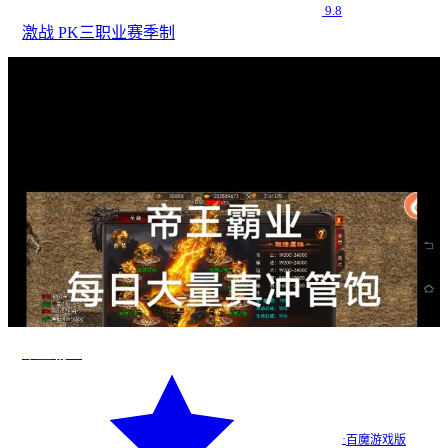
9.8
激战 PK
三职业
赛季制
帝王霸业
·
百魔游戏版