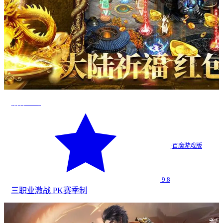
战神世纪
·
百魔游戏版
9.8
三职业
激战 PK
赛季制