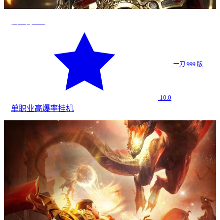
真一刀999
·
一刀 999 版
10.0
单职业
高爆率
挂机