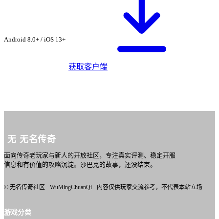
从无名传奇社区下
载 ·
战神世纪
Android 8.0+ / iOS 13+
获取客户端
无
无名传奇
面向传奇老玩家与新人的开放社区，专注真实评测、稳定开服
信息和有价值的攻略沉淀。沙巴克的故事，还没结束。
© 无名传奇社区 · WuMingChuanQi · 内容仅供玩家交流参考，不代表本站立场
游戏分类