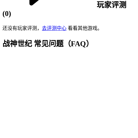
玩家评测
(
0
)
还没有玩家评测，
去评测中心
看看其他游戏。
战神世纪
常见问题（FAQ）
Q
1
.
《战神世纪》是哪种类型的传奇游戏？
Q
2
.
战神世纪 适合什么样的玩家？
Q
3
.
战神世纪 三职业（战法道）哪个职业更强？
Q
4
.
战神世纪 是否需要付费才能玩？
Q
5
.
战神世纪 的开服时间和合区情况怎么样？
Q
6
.
战神世纪 怎样下载 / 进入游戏？