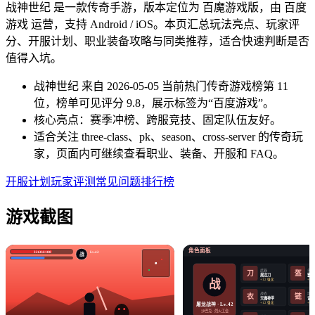
战神世纪 是一款传奇手游，版本定位为 百魔游戏版，由 百度
游戏 运营，支持 Android / iOS。本页汇总玩法亮点、玩家评
分、开服计划、职业装备攻略与同类推荐，适合快速判断是否
值得入坑。
战神世纪 来自 2026-05-05 当前热门传奇游戏榜第 11
位，榜单可见评分 9.8，展示标签为“百度游戏”。
核心亮点：赛季冲榜、跨服竞技、固定队伍友好。
适合关注 three-class、pk、season、cross-server 的传奇玩
家，页面内可继续查看职业、装备、开服和 FAQ。
开服计划
玩家评测
常见问题
排行榜
游戏截图
角色面板
3260/4180
Lv.42
战
武器
头盔
盔
刀
屠龙刀
霸王
战
+12 强化
+12
战衣
项链
衣
链
天魔神甲
记忆
+12 强化
+12
屠龙战神 · Lv.42
沙巴克 · 烈火工会