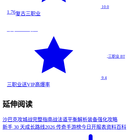
10.0
1.76
复古
三职业
法
★
9.4
寒冰BT 三职业
寒冰BT…
·
三职业 BT
三职业 BT
9.4
三职业
送VIP
高爆率
延伸阅读
沙巴克攻城战完整指南
战法道平衡解析
装备强化攻略
新手 30 天成长路线
2026 传奇手游榜
今日开服表
资料百科