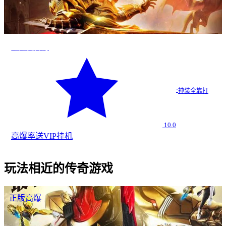
超超变传奇
·
神装全靠打
10.0
高爆率
送VIP
挂机
玩法相近的传奇游戏
正版高爆