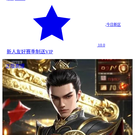
·
今日新区
10.0
新人友好
赛季制
送VIP
正版高爆