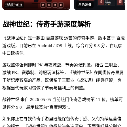
戒指
手镯
戒
镯
凤凰戒指
思贝
战斗 HUD
角色装备
[行会] 沙巴克晚 8 点集合！
+12 强化
+12
烈
半
冲
吼
[世界] 收 屠龙刀，价格私聊
战神世纪
· 战斗实拍
战神世纪
：
传奇手游
深度解析
《战神世纪》是一款由 百度游戏 运营的传奇手游，版本基于 百魔
游戏版，目前已在 Android / iOS 上线。综合评分 9.8 分，在玩家
中口碑极佳。
游戏整体强调即时 PK 与攻城战，节奏紧张刺激。结合 三职业、
激战 PK、赛季制、跨服玩法标签，《战神世纪》在同类传奇里属
于辨识度较高的产品，既保留了三职业（战法道）经典框架，也
根据当代玩家习惯做了节奏与福利上的调整。
战神世纪 来自 2026-05-05 当前热门传奇游戏榜第 11 位，榜单可
见评分 9.8，展示标签为“百度游戏”。
如果你正在寻找传奇手游里既能保留传奇手感、又有持续运营信
心的版本，《战神世纪》值得放进备选清单。下面我们将分别介