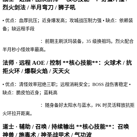
烈火剑法 / 半月弯刀 / 狮子吼
• 优点：血厚抗压；近身爆发高；攻城战压制力强 • 缺点：依赖装
备；缺远程手段
战神世纪 实战建议
：前期主刷沃玛装备，35 级换祖玛。烈火配合
半月秒小怪效率最高。
法师 · 远程 AOE / 控制 **核心技能**：火球术 / 抗
拒火环 / 爆裂火焰 / 灭天火
• 优点：清怪效率冠绝三职；远程消耗安全；BOSS 战伤害稳定 •
缺点：脆皮怕近身；蓝耗高
战神世纪 实战建议
：随身备好太阳水与蓝水，PK 时灵活释放抗拒
火环拉开距离。
道士 · 辅助 / 召唤 / 持续输出 **核心技能**：召唤
神兽 / 施毒术 / 神圣战甲术 / 气功波