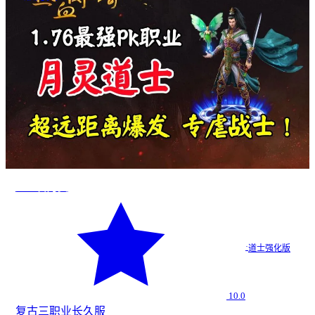
道士召月灵
·
道士强化版
10.0
复古
三职业
长久服