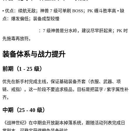
• 优点：续航无敌；神兽 7 级可单刷 BOSS；PK 缠斗胜率高 • 缺
点：爆发偏低；装备成型较慢
战神世纪 实战建议
：7 级神兽是分水岭，建议尽早肝起来；PK 时
先施毒再放符。
装备体系与战力提升
前期（1 - 25 级）
优先在新手村完成主线，保证基础装备齐套（衣服、武器、项
链、戒指）。这一阶段不要追求极品，目标是把蓝字 / 紫字属性补
齐。
中期（25 - 40 级）
《战神世纪》在中期会开放副本掉落系统，跟随活动列表完成日
常副本，可稳定获得橙色装备碎片。