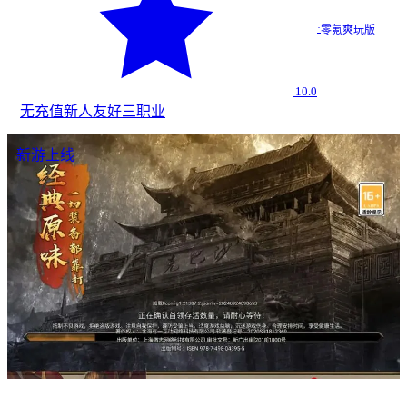
·
零氪爽玩版
10.0
无充值
新人友好
三职业
新游上线
传奇2026