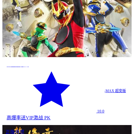
热血超变服
·
MAX 超变版
10.0
高爆率
送VIP
激战 PK
正版月灵