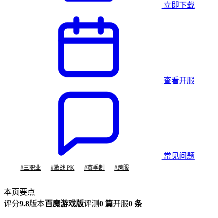
立即下载
查看开服
常见问题
#
三职业
#
激战 PK
#
赛季制
#
跨服
本页要点
评分
9.8
版本
百魔游戏版
评测
0 篇
开服
0 条