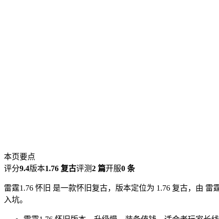
本页要点
评分
9.4
版本
1.76 复古
评测
2 篇
开服
0 条
雷霆1.76 怀旧 是一款怀旧复古，版本定位为 1.76 复古
入坑。