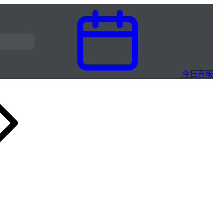
今日开服
雷霆1.76 怀旧