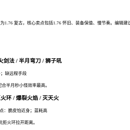
位为1.76 复古，核心卖点包括1.76 怀旧、装备保值、慢节奏。
火剑法 / 半月弯刀 / 狮子吼
备；缺远程手段
火配合半月秒小怪效率最高。
拒火环 / 爆裂火焰 / 灭天火
 缺点：脆皮怕近身；蓝耗高
放抗拒火环拉开距离。