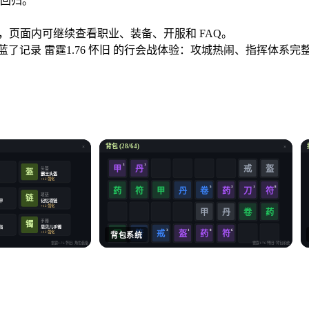
线回归。
erm 的传奇玩家，页面内可继续查看职业、装备、开服和 FAQ。
蓝了记录 雷霆1.76 怀旧 的行会战体验：攻城热闹、指挥体系
背包 (28/64)
×
×
3
1
戒
盔
甲
丹
头盔
盔
霸王头盔
化
+12 强化
5
3
1
8
药
符
卷
药
符
甲
丹
刀
项链
链
甲
记忆项链
化
+12 强化
卷
药
甲
丹
手镯
镯
指
思贝儿手镯
3
1
8
6
符
戒
盔
药
符
化
+12 强化
刀
背包系统
雷霆1.76 怀旧
· 角色装备
雷霆1.76 怀旧
· 背包系统