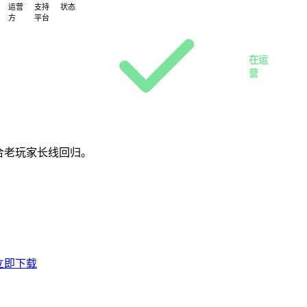
运营
支持
状态
方
平台
PC
雷
客
霆
户
在运
工
端
营
作
室
适合老玩家长线回归。
立即下载