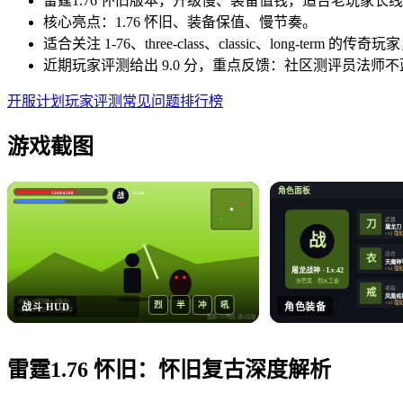
雷霆1.76 怀旧版本，升级慢、装备值钱，适合老玩家长
核心亮点：1.76 怀旧、装备保值、慢节奏。
适合关注 1-76、three-class、classic、long-t
近期玩家评测给出 9.0 分，重点反馈：社区测评员法师不
开服计划
玩家评测
常见问题
排行榜
游戏截图
角色面板
3260/4180
Lv.42
战
武器
刀
屠龙刀
+12 强
战
战衣
衣
天魔神
+12 强
屠龙战神 · Lv.42
沙巴克 · 烈火工会
戒指
戒
凤凰戒
[行会] 沙巴克晚 8 点集合！
+12 强
烈
半
冲
吼
战斗 HUD
角色装备
[世界] 收 屠龙刀，价格私聊
雷霆1.76 怀旧
· 战斗实拍
雷霆1.76 怀旧
：
怀旧复古
深度解析