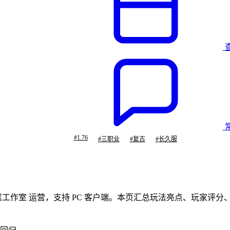
#
1.76
#
三职业
#
复古
#
长久服
，由 雷霆工作室 运营，支持 PC 客户端。本页汇总玩法亮点、玩