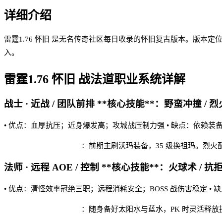
详细介绍
雷霆1.76 怀旧 是无名传奇社区每日收录的怀旧复古版本。版本定
入。
雷霆1.76 怀旧
战法道职业系统详解
战士 · 近战 / 团队前排 **核心技能**：野蛮冲撞 / 烈
• 优点：血厚抗压；近身爆发高；攻城战压制力强 • 缺点：依赖装
雷霆1.76 怀旧 实战建议
：前期主刷沃玛装备，35 级换祖玛。烈
法师 · 远程 AOE / 控制 **核心技能**：火球术 / 抗
• 优点：清怪效率冠绝三职；远程消耗安全；BOSS 战伤害稳定 •
雷霆1.76 怀旧 实战建议
：随身备好太阳水与蓝水，PK 时灵活释