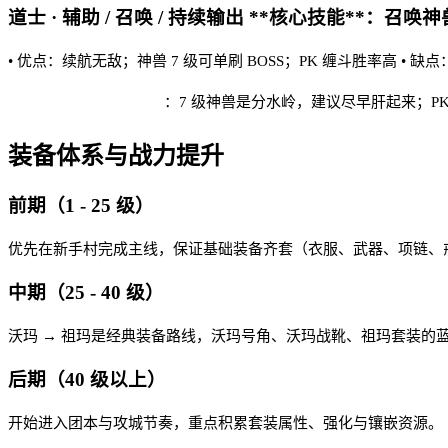
道士 · 辅助 / 召唤 / 持续输出 **核心技能**：召唤神兽
• 优点：续航无敌；神兽 7 级可单刷 BOSS；PK 缠斗胜率高 •
雷霆1.76 怀旧 实战建议
：7 级神兽是分水岭，建议尽早肝起来；P
装备体系与战力提升
前期（1 - 25 级）
优先在新手村完成主线，保证基础装备齐套（衣服、武器、项链、戒
中期（25 - 40 级）
沃玛 → 祖玛是经典装备路线，沃玛号角、沃玛战靴、祖玛套装的
后期（40 级以上）
开始进入团本与攻城节奏，重点积累套装属性、强化与镶嵌资源。