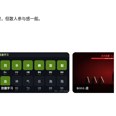
完整，但散人参与感一般。
技能学习
赤月恶魔 · Lv.6
8.2M / 12.5M
烈
半
冲
狮
怒
裂
暴
烈火
半月
冲撞
狮吼
怒斩
裂神
Lv.1
Lv.2
Lv.3
Lv.4
Lv.5
Lv.6
血
神
气
施
隐
召
技能学习
BOSS 战
血爆
神圣
气功
召唤
施毒
隐身
未学
未学
未学
未学
未学
Lv.7
雷霆1.76 怀旧
· 技能系统