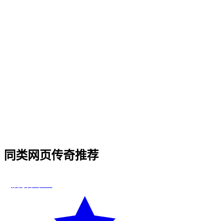
Q
1
.
《英雄传奇·H5》是哪种类型的传奇游戏？
Q
2
.
英雄传奇·H5 适合什么样的玩家？
Q
3
.
英雄传奇·H5 三职业（战法道）哪个职业更强？
Q
4
.
英雄传奇·H5 是否需要付费才能玩？
Q
5
.
英雄传奇·H5 的开服时间和合区情况怎么样？
Q
6
.
英雄传奇·H5 怎样下载 / 进入游戏？
同类
网页传奇
推荐
法
银月合击 H5
★
9.4