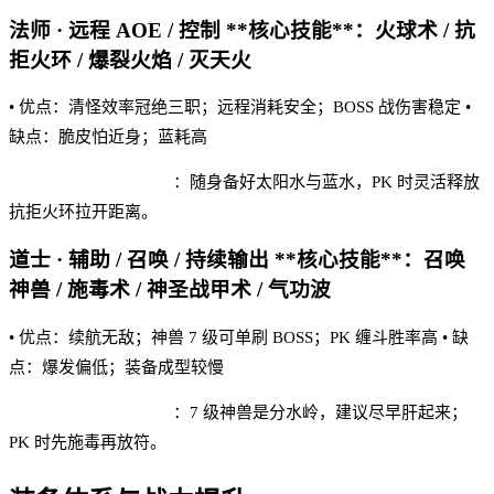
法师 · 远程 AOE / 控制 **核心技能**：火球术 / 抗
拒火环 / 爆裂火焰 / 灭天火
• 优点：清怪效率冠绝三职；远程消耗安全；BOSS 战伤害稳定 •
缺点：脆皮怕近身；蓝耗高
英雄传奇·H5 实战建议
：随身备好太阳水与蓝水，PK 时灵活释放
抗拒火环拉开距离。
道士 · 辅助 / 召唤 / 持续输出 **核心技能**：召唤
神兽 / 施毒术 / 神圣战甲术 / 气功波
• 优点：续航无敌；神兽 7 级可单刷 BOSS；PK 缠斗胜率高 • 缺
点：爆发偏低；装备成型较慢
英雄传奇·H5 实战建议
：7 级神兽是分水岭，建议尽早肝起来；
PK 时先施毒再放符。