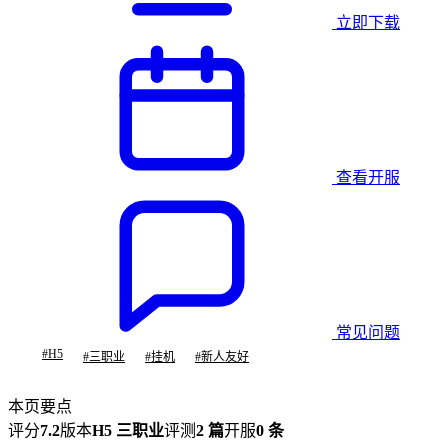
立即下载
查看开服
常见问题
#
H5
#
三职业
#
挂机
#
新人友好
本页要点
评分
7.2
版本
H5 三职业
评测
2 篇
开服
0 条