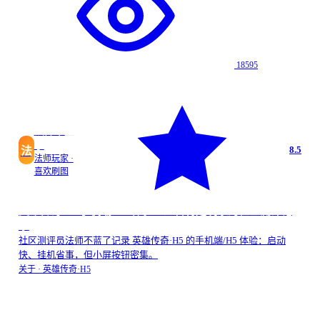
18595
法师不蓝
了
8.5
法
法师玩家 ·
喜欢刷图
英雄传奇·H5手机端/H5 体验：适合特定玩家的社区测评记
录
社区测评员法师不蓝了记录 英雄传奇·H5 的手机端/H5 体验：启动
快、挂机省事，但小屏按钮密集。
关于 ·
英雄传奇·H5