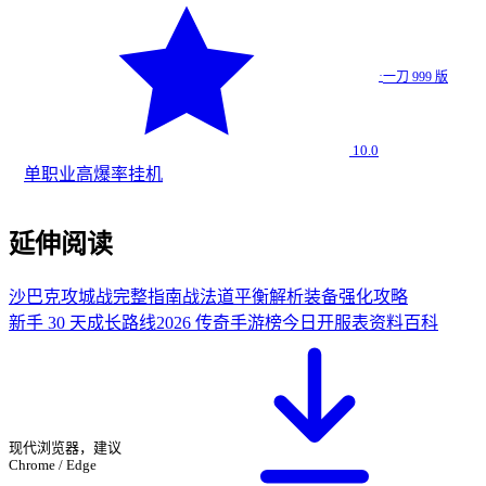
·
一刀 999 版
10.0
单职业
高爆率
挂机
延伸阅读
沙巴克攻城战完整指南
战法道平衡解析
装备强化攻略
新手 30 天成长路线
2026 传奇手游榜
今日开服表
资料百科
从无名传奇社区下
载 ·
英雄传奇·H5
现代浏览器，建议
Chrome / Edge