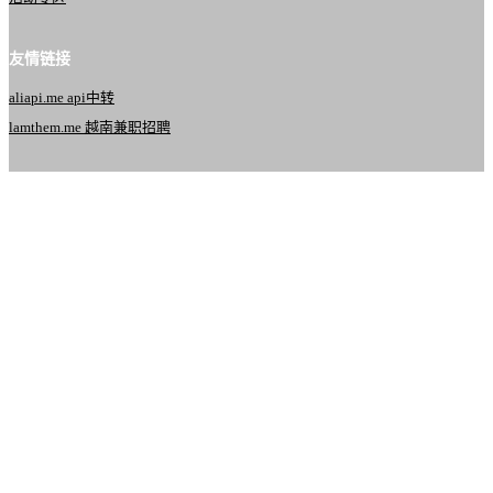
友情链接
aliapi.me api中转
lamthem.me 越南兼职招聘