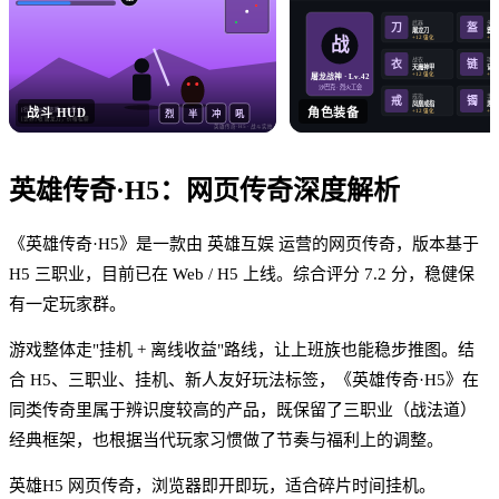
武器
头盔
盔
刀
屠龙刀
霸王
战
+12 强化
+12
战衣
项链
衣
链
天魔神甲
记忆
+12 强化
+12
屠龙战神 · Lv.42
沙巴克 · 烈火工会
戒指
手镯
戒
镯
凤凰戒指
思贝
战斗 HUD
角色装备
[行会] 沙巴克晚 8 点集合！
+12 强化
+12
烈
半
冲
吼
[世界] 收 屠龙刀，价格私聊
英雄传奇·H5
· 战斗实拍
英雄传奇·H5
：
网页传奇
深度解析
《英雄传奇·H5》是一款由 英雄互娱 运营的网页传奇，版本基于
H5 三职业，目前已在 Web / H5 上线。综合评分 7.2 分，稳健保
有一定玩家群。
游戏整体走"挂机 + 离线收益"路线，让上班族也能稳步推图。结
合 H5、三职业、挂机、新人友好玩法标签，《英雄传奇·H5》在
同类传奇里属于辨识度较高的产品，既保留了三职业（战法道）
经典框架，也根据当代玩家习惯做了节奏与福利上的调整。
英雄H5 网页传奇，浏览器即开即玩，适合碎片时间挂机。