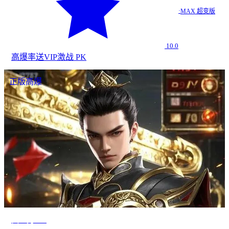
·
MAX 超变版
10.0
高爆率
送VIP
激战 PK
正版高爆
真一刀999