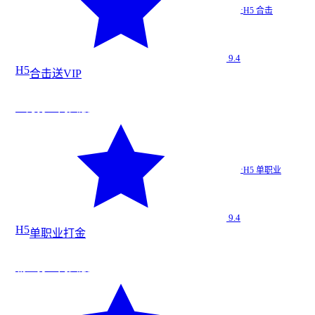
银月合击…
·
H5 合击
H5 合击
9.4
H5
合击
送VIP
法
今日新增
血月打金网页版
★
9.4
血月打金…
·
H5 单职业
H5 单职业
9.4
H5
单职业
打金
法
霸王打金网页版
★
9.3