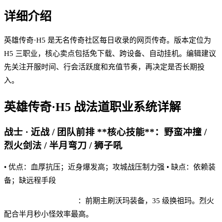
详细介绍
英雄传奇·H5 是无名传奇社区每日收录的网页传奇。版本定位为
H5 三职业，核心卖点包括免下载、跨设备、自动挂机。编辑建议
先关注开服时间、行会活跃度和充值节奏，再决定是否长期投
入。
英雄传奇·H5
战法道职业系统详解
战士 · 近战 / 团队前排 **核心技能**：野蛮冲撞 /
烈火剑法 / 半月弯刀 / 狮子吼
• 优点：血厚抗压；近身爆发高；攻城战压制力强 • 缺点：依赖装
备；缺远程手段
英雄传奇·H5 实战建议
：前期主刷沃玛装备，35 级换祖玛。烈火
配合半月秒小怪效率最高。