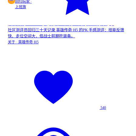
回归玩家 ·
上班族
英雄传奇·H5PK 手感测评：值得一试的社区测评记录
社区测评员回归三十天记录 英雄传奇·H5 的PK 手感测评：技能反馈
快、走位空间大，但战士前期吃装备。
关于 ·
英雄传奇·H5
540