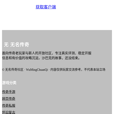
获取客户端
无
无名传奇
面向传奇老玩家与新人的开放社区，专注真实评测、稳定开服
信息和有价值的攻略沉淀。沙巴克的故事，还没结束。
© 无名传奇社区 · WuMingChuanQi · 内容仅供玩家交流参考，不代表本站立场
游戏分类
传奇手游
网页传奇
传奇私服
怀旧复古