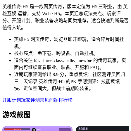
英雄传奇·H5 是一款网页传奇，版本定位为 H5 三职业，由 英
雄互娱 运营，支持 Web / H5。本页汇总玩法亮点、玩家评
分、开服计划、职业装备攻略与同类推荐，适合快速判断是否
值得入坑。
英雄H5 网页传奇，浏览器即开即玩，适合碎片时间挂
机。
核心亮点：免下载、跨设备、自动挂机。
适合关注 h5、three-class、idle、newbie 的传奇玩家，页
面内可继续查看职业、装备、开服和 FAQ。
近期玩家评测给出 8.9 分，重点反馈：社区测评员回归
三十天记录 英雄传奇·H5 的PK 手感测评：技能反馈
快、走位空间大，但战士前期吃装备。
开服计划
玩家评测
常见问题
排行榜
游戏截图
角色面板
3260/4180
Lv.42
战