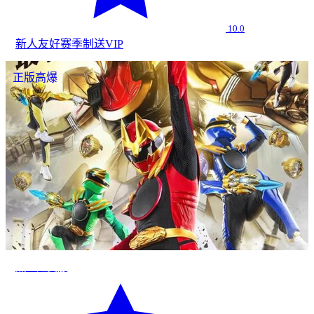
10.0
新人友好
赛季制
送VIP
正版高爆
热血超变服