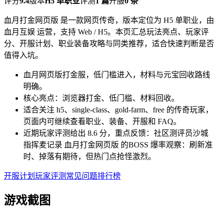
评分
9.4
版本
H5 单职业
评测
1 篇
开服
0 条
血月打金网页版 是一款网页传奇，版本定位为 H5 单职业，由
血月互娱 运营，支持 Web / H5。本页汇总玩法亮点、玩家评
分、开服计划、职业装备攻略与同类推荐，适合快速判断是否
值得入坑。
血月网页版打金服，低门槛进入，材料与元宝回收路线
明确。
核心亮点：浏览器打金、低门槛、材料回收。
适合关注 h5、single-class、gold-farm、free 的传奇玩家，
页面内可继续查看职业、装备、开服和 FAQ。
近期玩家评测给出 8.6 分，重点反馈：社区测评员沙城
指挥麦记录 血月打金网页版 的BOSS 爆率观察：刷新准
时、掉落有期待，但热门点抢怪激烈。
开服计划
玩家评测
常见问题
排行榜
游戏截图