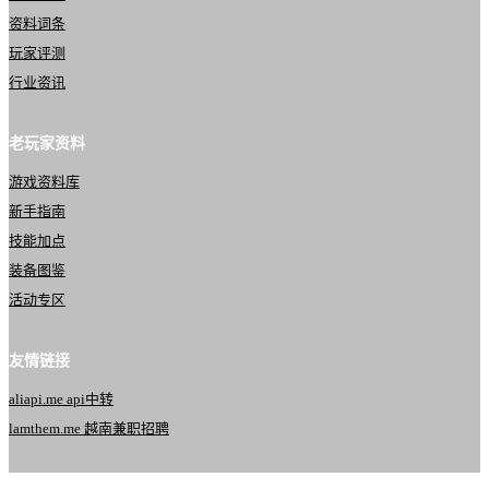
资料词条
玩家评测
行业资讯
老玩家资料
游戏资料库
新手指南
技能加点
装备图鉴
活动专区
友情链接
aliapi.me api中转
lamthem.me 越南兼职招聘