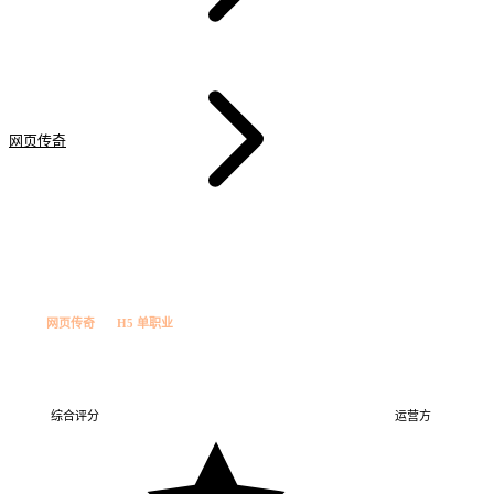
网页传奇
血月打金网页版
法
今日新增
网页传奇
H5 单职业
血月打金网页版
血月打金…
H5 单职业
综合评分
运营方
血月互娱