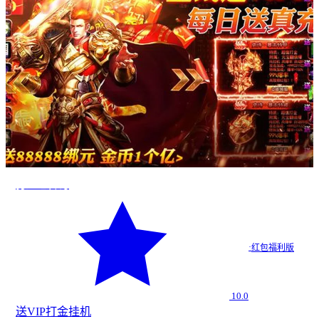
打红包传奇
·
红包福利版
10.0
送VIP
打金
挂机