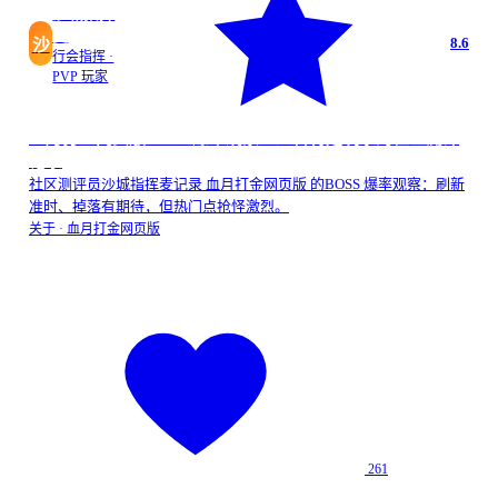
沙城指挥
麦
8.6
沙
行会指挥 ·
PVP 玩家
血月打金网页版BOSS 爆率观察：适合特定玩家的社区测评
记录
社区测评员沙城指挥麦记录 血月打金网页版 的BOSS 爆率观察：刷新
准时、掉落有期待，但热门点抢怪激烈。
关于 ·
血月打金网页版
261