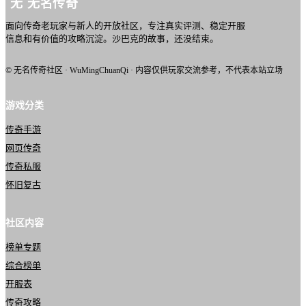
无
无名传奇
面向传奇老玩家与新人的开放社区，专注真实评测、稳定开服
信息和有价值的攻略沉淀。沙巴克的故事，还没结束。
© 无名传奇社区 · WuMingChuanQi · 内容仅供玩家交流参考，不代表本站立场
游戏分类
传奇手游
网页传奇
传奇私服
怀旧复古
社区内容
榜单专题
综合榜单
开服表
传奇攻略