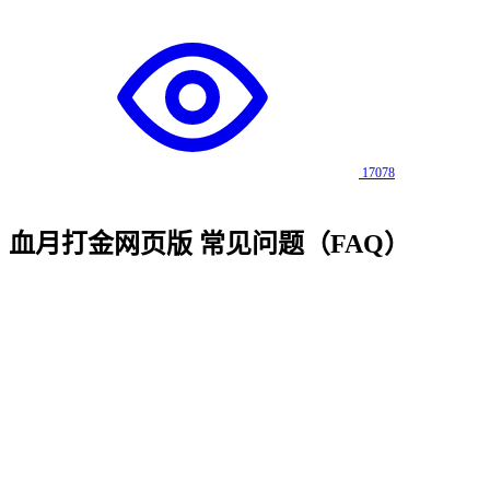
17078
血月打金网页版
常见问题（FAQ）
Q
1
.
《血月打金网页版》是哪种类型的传奇游戏？
Q
2
.
血月打金网页版 适合什么样的玩家？
Q
3
.
血月打金网页版 三职业（战法道）哪个职业更强？
Q
4
.
血月打金网页版 是否需要付费才能玩？