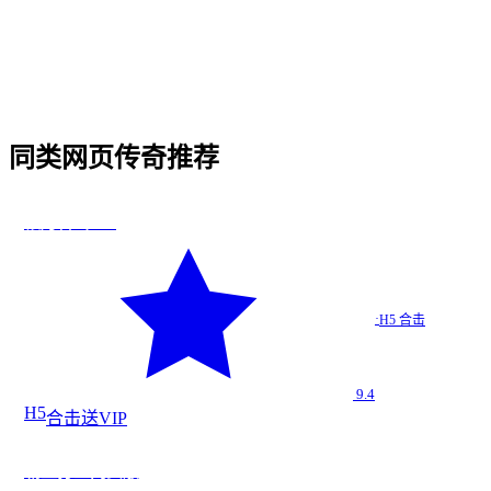
Q
5
.
血月打金网页版 的开服时间和合区情况怎么样？
Q
6
.
血月打金网页版 怎样下载 / 进入游戏？
同类
网页传奇
推荐
法
银月合击 H5
★
9.4
银月合击…
·
H5 合击
H5 合击
9.4
H5
合击
送VIP
法
霸王打金网页版
★
9.3