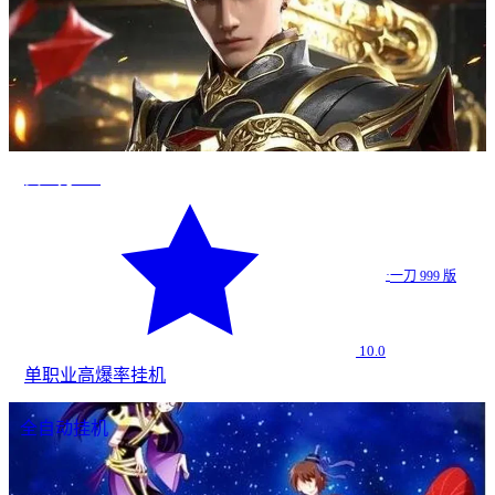
真一刀999
·
一刀 999 版
10.0
单职业
高爆率
挂机
全自动挂机