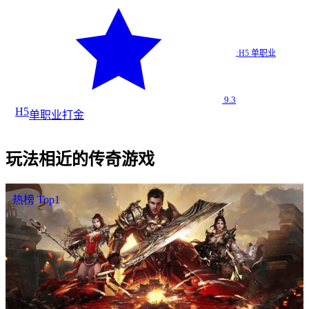
神域打金…
·
H5 单职业
H5 单职业
9.3
H5
单职业
打金
玩法相近的传奇游戏
热榜 Top1