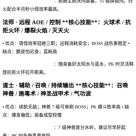
血月打金网页版 实战建议
：前期主刷沃玛装备，35 级换祖玛。烈
火配合半月秒小怪效率最高。
法师 · 远程 AOE / 控制 **核心技能**：火球术 / 抗
拒火环 / 爆裂火焰 / 灭天火
• 优点：清怪效率冠绝三职；远程消耗安全；BOSS 战伤害稳定 •
缺点：脆皮怕近身；蓝耗高
血月打金网页版 实战建议
：随身备好太阳水与蓝水，PK 时灵活释
放抗拒火环拉开距离。
道士 · 辅助 / 召唤 / 持续输出 **核心技能**：召唤
神兽 / 施毒术 / 神圣战甲术 / 气功波
• 优点：续航无敌；神兽 7 级可单刷 BOSS；PK 缠斗胜率高 • 缺
点：爆发偏低；装备成型较慢
血月打金网页版 实战建议
：7 级神兽是分水岭，建议尽早肝起
来；PK 时先施毒再放符。