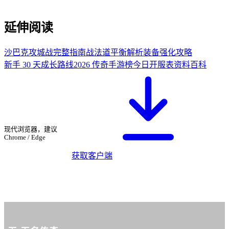
延伸阅读
沙巴克攻城战完整指南
战法道平衡解析
装备强化攻略
新手 30 天成长路线
2026 传奇手游榜
今日开服表
资料百科
从无名传奇社区下
载 ·
血月打金网页
版
现代浏览器，建议
Chrome / Edge
获取客户端