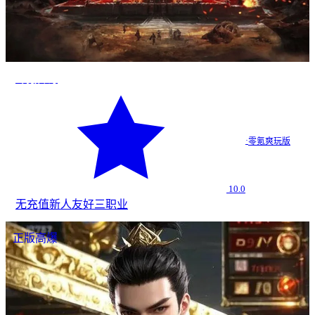
零氪传奇
·
零氪爽玩版
10.0
无充值
新人友好
三职业
正版高爆