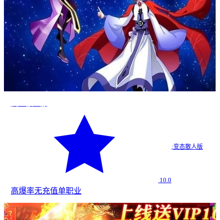
变态散人服
·
变态散人版
10.0
高爆率
无充值
单职业