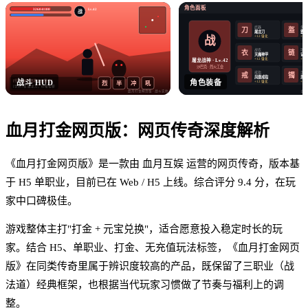
角色面板
3260/4180
Lv.42
战
武器
头盔
盔
刀
屠龙刀
霸王
战
+12 强化
+12
战衣
项链
衣
链
天魔神甲
记忆
+12 强化
+12
屠龙战神 · Lv.42
沙巴克 · 烈火工会
戒指
手镯
戒
镯
凤凰戒指
思贝
战斗 HUD
角色装备
[行会] 沙巴克晚 8 点集合！
+12 强化
+12
烈
半
冲
吼
[世界] 收 屠龙刀，价格私聊
血月打金网页版
· 战斗实拍
血
血月打金网页版
：
网页传奇
深度解析
《血月打金网页版》是一款由 血月互娱 运营的网页传奇，版本基
于 H5 单职业，目前已在 Web / H5 上线。综合评分 9.4 分，在玩
家中口碑极佳。
游戏整体主打"打金 + 元宝兑换"，适合愿意投入稳定时长的玩
家。结合 H5、单职业、打金、无充值玩法标签，《血月打金网页
版》在同类传奇里属于辨识度较高的产品，既保留了三职业（战
法道）经典框架，也根据当代玩家习惯做了节奏与福利上的调
整。