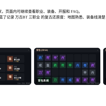
idle 的传奇玩家，页面内可继续查看职业、装备、开服和 FAQ。
不蓝了记录 万古BT 三职业 的复古还原度：地图熟悉、装备线清
背包 (28/64)
×
×
7
5
3
1
药
符
甲
丹
头盔
盔
霸王头盔
化
+12 强化
5
3
戒
盔
药
符
卷
药
甲
丹
项链
链
甲
记忆项链
化
+12 强化
1
8
符
刀
甲
丹
手镯
镯
指
思贝儿手镯
3
1
8
6
卷
药
符
戒
盔
药
符
化
+12 强化
刀
背包系统
万古BT 三职业
· 角色装备
万古BT 三职业
· 背包系统