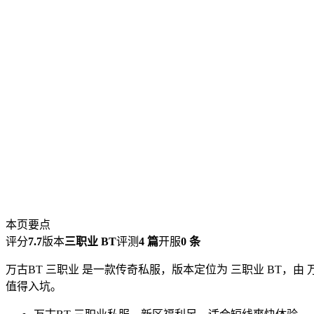
本页要点
评分
7.7
版本
三职业 BT
评测
4 篇
开服
0 条
万古BT 三职业 是一款传奇私服，版本定位为 三职业 BT，
值得入坑。