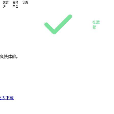
运营
支持
状态
方
平台
PC
万
客
古
户
在运
服
端
营
务
器
组
线爽快体验。
立即下载