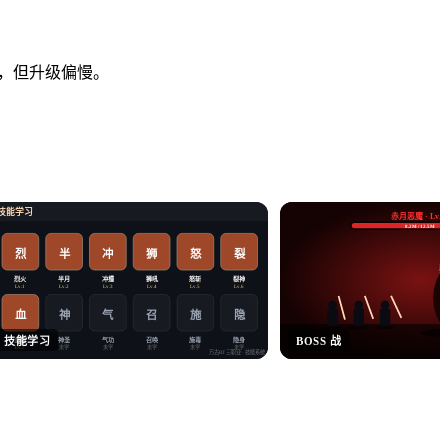
楚，但升级偏慢。
技能学习
赤月恶魔 · Lv.6
8.2M / 12.5M
烈
半
冲
狮
怒
裂
暴
烈火
半月
冲撞
狮吼
怒斩
裂神
Lv.1
Lv.2
Lv.3
Lv.4
Lv.5
Lv.6
血
神
气
施
隐
召
技能学习
BOSS 战
血爆
神圣
气功
召唤
施毒
隐身
未学
未学
未学
未学
未学
Lv.7
万古BT 三职业
· 技能系统