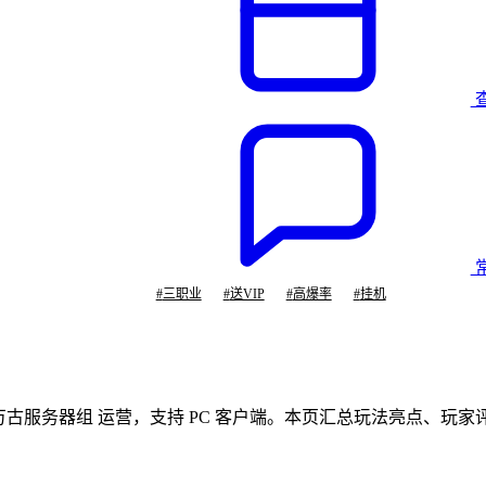
#
三职业
#
送VIP
#
高爆率
#
挂机
由 万古服务器组 运营，支持 PC 客户端。本页汇总玩法亮点