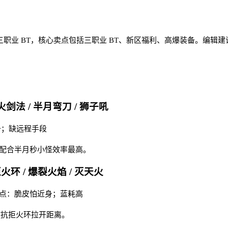
三职业 BT，核心卖点包括三职业 BT、新区福利、高爆装备。编
火剑法 / 半月弯刀 / 狮子吼
备；缺远程手段
火配合半月秒小怪效率最高。
拒火环 / 爆裂火焰 / 灭天火
 缺点：脆皮怕近身；蓝耗高
放抗拒火环拉开距离。