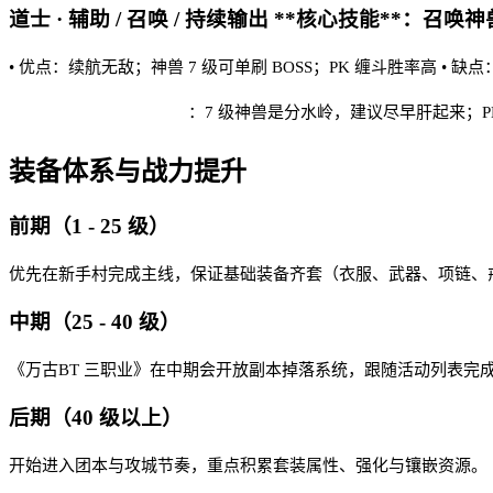
道士 · 辅助 / 召唤 / 持续输出 **核心技能**：召唤神兽
• 优点：续航无敌；神兽 7 级可单刷 BOSS；PK 缠斗胜率高 •
万古BT 三职业 实战建议
：7 级神兽是分水岭，建议尽早肝起来；P
装备体系与战力提升
前期（1 - 25 级）
优先在新手村完成主线，保证基础装备齐套（衣服、武器、项链、戒
中期（25 - 40 级）
《万古BT 三职业》在中期会开放副本掉落系统，跟随活动列表完
后期（40 级以上）
开始进入团本与攻城节奏，重点积累套装属性、强化与镶嵌资源。