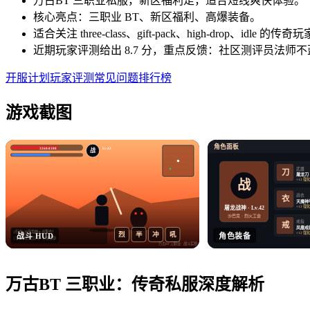
万古BT 三职业私服，新区福利足，适合短线爽快体验。
核心亮点：三职业 BT、新区福利、高爆装备。
适合关注 three-class、gift-pack、high-drop、
近期玩家评测给出 8.7 分，重点反馈：社区测评员法师
开服计划
玩家评测
常见问题
排行榜
游戏截图
角色面板
3260/4180
Lv.42
战
武器
刀
屠龙刀
+12 强
战
战衣
衣
天魔神
+12 强
屠龙战神 · Lv.42
沙巴克 · 烈火工会
戒指
戒
凤凰戒
[行会] 沙巴克晚 8 点集合！
+12 强
烈
半
冲
吼
战斗 HUD
角色装备
[世界] 收 屠龙刀，价格私聊
万古BT 三职业
· 战斗实拍
万古BT 三职业
：
传奇私服
深度解析