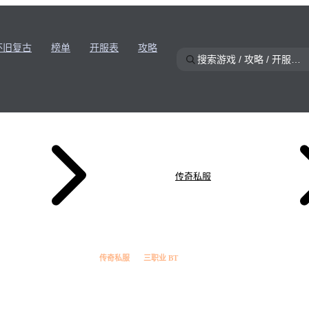
怀旧复古
榜单
开服表
攻略
传奇私服
传奇私服
三职业 BT
★
7.7
万古BT 三职业