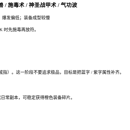
 / 施毒术 / 神圣战甲术 / 气功波
 缺点：爆发偏低；装备成型较慢
K 时先施毒再放符。
指）。这一阶段不要追求极品，目标是把蓝字 / 紫字属性补齐。
成日常副本，可稳定获得橙色装备碎片。