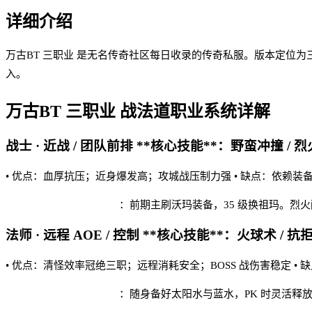
详细介绍
万古BT 三职业 是无名传奇社区每日收录的传奇私服。版本定位为
入。
万古BT 三职业
战法道职业系统详解
战士 · 近战 / 团队前排 **核心技能**：野蛮冲撞 / 烈
• 优点：血厚抗压；近身爆发高；攻城战压制力强 • 缺点：依赖装
万古BT 三职业 实战建议
：前期主刷沃玛装备，35 级换祖玛。烈
法师 · 远程 AOE / 控制 **核心技能**：火球术 / 抗
• 优点：清怪效率冠绝三职；远程消耗安全；BOSS 战伤害稳定 •
万古BT 三职业 实战建议
：随身备好太阳水与蓝水，PK 时灵活释