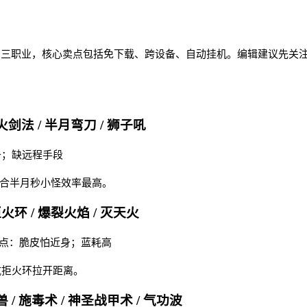
H5 三职业，核心卖点包括免下载、跨设备、自动挂机。编辑建议先
火剑法 / 半月弯刀 / 狮子吼
备；缺远程手段
配合半月秒小怪效率最高。
拒火环 / 爆裂火焰 / 灭天火
 缺点：脆皮怕近身；蓝耗高
抗拒火环拉开距离。
 / 施毒术 / 神圣战甲术 / 气功波