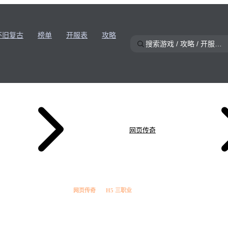
怀旧复古
榜单
开服表
攻略
网页传奇
网页传奇
H5 三职业
★
8.5
玄武传奇·H5