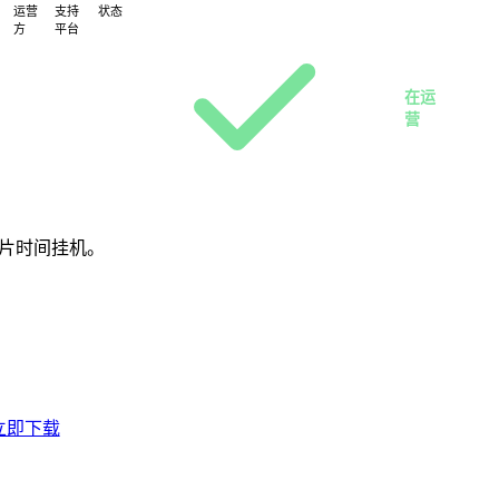
运营
支持
状态
方
平台
Web
玄
· H5
武
在运
互
营
娱
碎片时间挂机。
立即下载