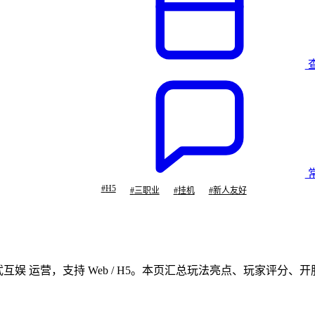
#
H5
#
三职业
#
挂机
#
新人友好
玄武互娱 运营，支持 Web / H5。本页汇总玩法亮点、玩家