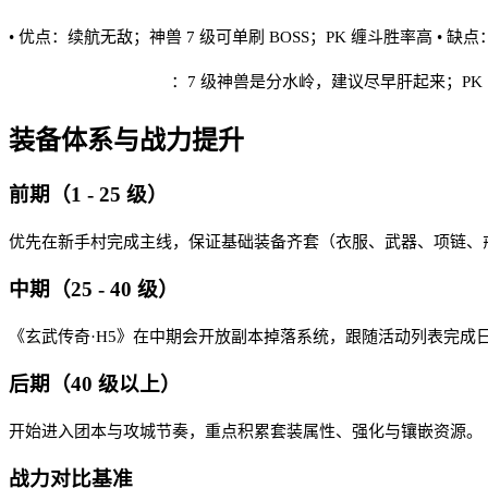
• 优点：续航无敌；神兽 7 级可单刷 BOSS；PK 缠斗胜率高 •
玄武传奇·H5 实战建议
：7 级神兽是分水岭，建议尽早肝起来；PK
装备体系与战力提升
前期（1 - 25 级）
优先在新手村完成主线，保证基础装备齐套（衣服、武器、项链、戒
中期（25 - 40 级）
《玄武传奇·H5》在中期会开放副本掉落系统，跟随活动列表完成
后期（40 级以上）
开始进入团本与攻城节奏，重点积累套装属性、强化与镶嵌资源。
战力对比基准