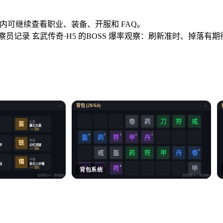
。
奇玩家，页面内可继续查看职业、装备、开服和 FAQ。
察员记录 玄武传奇·H5 的BOSS 爆率观察：刷新准时、掉落
背包 (28/64)
×
×
卷
药
符
戒
刀
头盔
盔
霸王头盔
化
+12 强化
9
7
5
3
1
盔
药
符
甲
丹
项链
链
甲
记忆项链
化
+12 强化
5
戒
盔
药
符
卷
甲
丹
手镯
镯
指
思贝儿手镯
3
1
8
药
符
化
+12 强化
刀
甲
背包系统
玄武传奇·H5
· 角色装备
玄武传奇·H5
· 背包系统