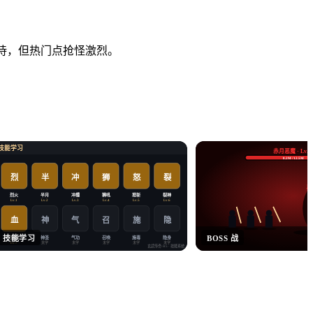
有期待，但热门点抢怪激烈。
技能学习
赤月恶魔 · Lv.6
8.2M / 12.5M
烈
半
冲
狮
怒
裂
暴
烈火
半月
冲撞
狮吼
怒斩
裂神
Lv.1
Lv.2
Lv.3
Lv.4
Lv.5
Lv.6
血
神
气
施
隐
召
技能学习
BOSS 战
血爆
神圣
气功
召唤
施毒
隐身
未学
未学
未学
未学
未学
Lv.7
玄武传奇·H5
· 技能系统