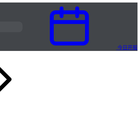
今日开服
玄武传奇·H5