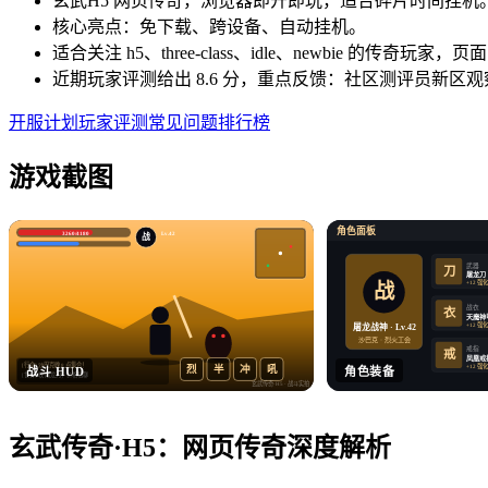
玄武H5 网页传奇，浏览器即开即玩，适合碎片时间挂机
核心亮点：免下载、跨设备、自动挂机。
适合关注 h5、three-class、idle、newbie 的传
近期玩家评测给出 8.6 分，重点反馈：社区测评员新区观
开服计划
玩家评测
常见问题
排行榜
游戏截图
角色面板
3260/4180
Lv.42
战
武器
刀
屠龙刀
+12 强
战
战衣
衣
天魔神
+12 强
屠龙战神 · Lv.42
沙巴克 · 烈火工会
戒指
戒
凤凰戒
[行会] 沙巴克晚 8 点集合！
+12 强
烈
半
冲
吼
战斗 HUD
角色装备
[世界] 收 屠龙刀，价格私聊
玄武传奇·H5
· 战斗实拍
玄武传奇·H5
：
网页传奇
深度解析