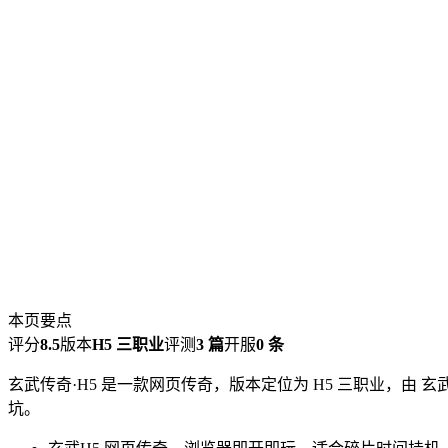
本页要点
评分
8.5
版本
H5 三职业
评测
3 篇
开服
0 条
玄武传奇·H5 是一款网页传奇，版本定位为 H5 三职业，由 
坑。