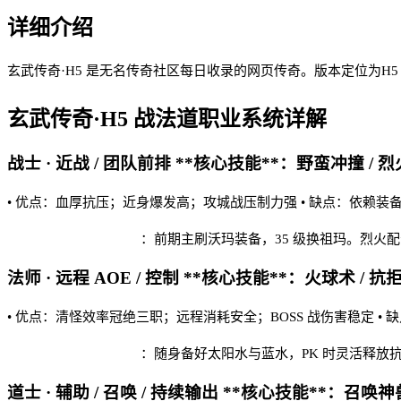
详细介绍
玄武传奇·H5 是无名传奇社区每日收录的网页传奇。版本定位为
玄武传奇·H5
战法道职业系统详解
战士 · 近战 / 团队前排 **核心技能**：野蛮冲撞 / 烈
• 优点：血厚抗压；近身爆发高；攻城战压制力强 • 缺点：依赖装
玄武传奇·H5 实战建议
：前期主刷沃玛装备，35 级换祖玛。烈火
法师 · 远程 AOE / 控制 **核心技能**：火球术 / 抗
• 优点：清怪效率冠绝三职；远程消耗安全；BOSS 战伤害稳定 •
玄武传奇·H5 实战建议
：随身备好太阳水与蓝水，PK 时灵活释放
道士 · 辅助 / 召唤 / 持续输出 **核心技能**：召唤神兽