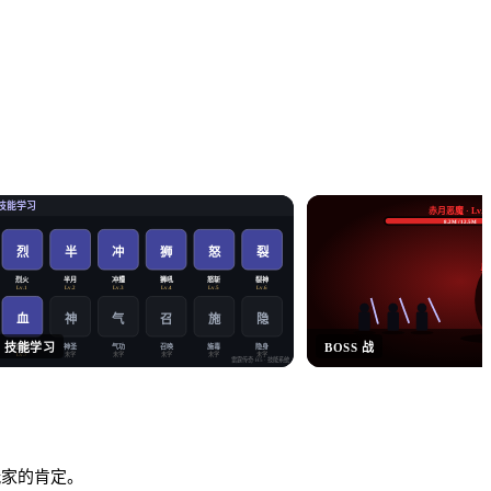
技能学习
赤月恶魔 · Lv.6
8.2M / 12.5M
烈
半
冲
狮
怒
裂
暴
烈火
半月
冲撞
狮吼
怒斩
裂神
Lv.1
Lv.2
Lv.3
Lv.4
Lv.5
Lv.6
血
神
气
施
隐
召
技能学习
BOSS 战
血爆
神圣
气功
召唤
施毒
隐身
未学
未学
未学
未学
未学
Lv.7
雷霆传奇·H5
· 技能系统
数玩家的肯定。