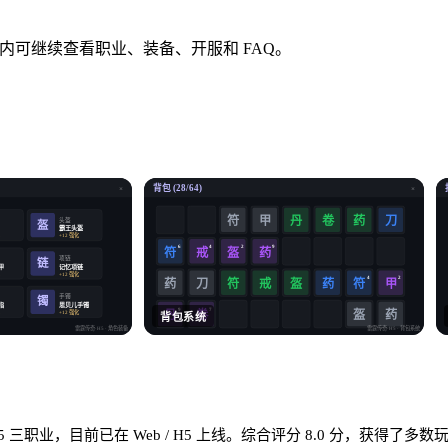
。
奇玩家，页面内可继续查看职业、装备、开服和 FAQ。
背包 (28/64)
×
×
符
卷
药
甲
丹
刀
头盔
盔
霸王头盔
化
+12 强化
6
4
2
9
符
戒
盔
药
项链
链
甲
记忆项链
化
+12 强化
4
2
药
符
戒
盔
药
符
刀
甲
手镯
镯
指
思贝儿手镯
9
7
卷
盔
药
化
+12 强化
丹
背包系统
雷霆传奇·H5
· 角色装备
雷霆传奇·H5
· 背包系统
三职业，目前已在 Web / H5 上线。综合评分 8.0 分，获得了多