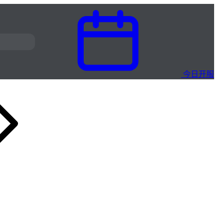
今日开服
雷霆传奇·H5