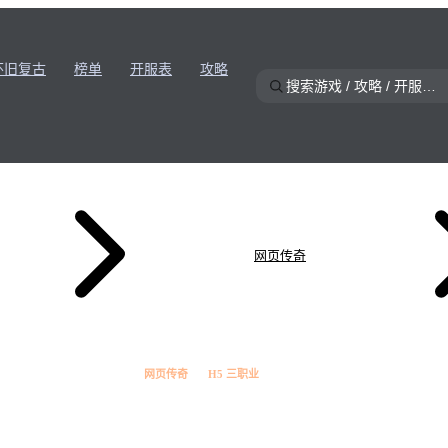
怀旧复古
榜单
开服表
攻略
网页传奇
网页传奇
H5 三职业
★
8.0
雷霆传奇·H5