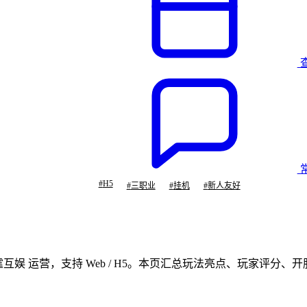
#
H5
#
三职业
#
挂机
#
新人友好
雷霆互娱 运营，支持 Web / H5。本页汇总玩法亮点、玩家