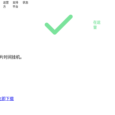
运营
支持
状态
方
平台
Web
雷
· H5
霆
在运
互
营
娱
碎片时间挂机。
立即下载