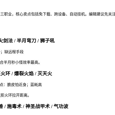
H5 三职业，核心卖点包括免下载、跨设备、自动挂机。编辑建议先
火剑法 / 半月弯刀 / 狮子吼
备；缺远程手段
配合半月秒小怪效率最高。
拒火环 / 爆裂火焰 / 灭天火
 缺点：脆皮怕近身；蓝耗高
抗拒火环拉开距离。
 / 施毒术 / 神圣战甲术 / 气功波