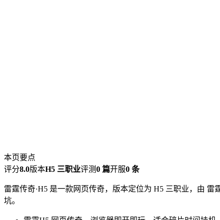
本页要点
评分
8.0
版本
H5 三职业
评测
0 篇
开服
0 条
雷霆传奇·H5 是一款网页传奇，版本定位为 H5 三职业，由 
坑。