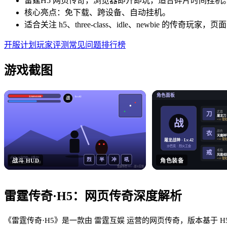
雷霆H5 网页传奇，浏览器即开即玩，适合碎片时间挂机
核心亮点：免下载、跨设备、自动挂机。
适合关注 h5、three-class、idle、newbie 的传
开服计划
玩家评测
常见问题
排行榜
游戏截图
角色面板
3260/4180
Lv.42
战
武器
刀
屠龙刀
+12 强
战
战衣
衣
天魔神
+12 强
屠龙战神 · Lv.42
沙巴克 · 烈火工会
戒指
戒
凤凰戒
[行会] 沙巴克晚 8 点集合！
+12 强
烈
半
冲
吼
战斗 HUD
角色装备
[世界] 收 屠龙刀，价格私聊
雷霆传奇·H5
· 战斗实拍
雷霆传奇·H5
：
网页传奇
深度解析
《雷霆传奇·H5》是一款由 雷霆互娱 运营的网页传奇，版本基于 H5 