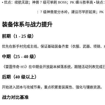
• 优点：续航无敌；神兽 7 级可单刷 BOSS；PK 缠斗胜率高 •
雷霆传奇·H5 实战建议
：7 级神兽是分水岭，建议尽早肝起来；PK
装备体系与战力提升
前期（1 - 25 级）
优先在新手村完成主线，保证基础装备齐套（衣服、武器、项链、戒
中期（25 - 40 级）
《雷霆传奇·H5》在中期会开放副本掉落系统，跟随活动列表完成
后期（40 级以上）
开始进入团本与攻城节奏，重点积累套装属性、强化与镶嵌资源。
战力对比基准