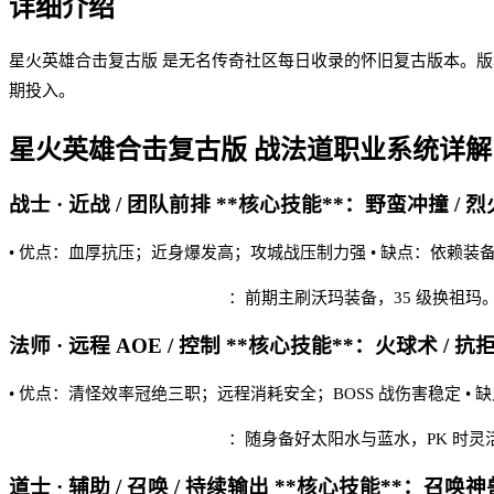
详细介绍
星火英雄合击复古版 是无名传奇社区每日收录的怀旧复古版本。
期投入。
星火英雄合击复古版
战法道职业系统详解
战士 · 近战 / 团队前排 **核心技能**：野蛮冲撞 / 烈
• 优点：血厚抗压；近身爆发高；攻城战压制力强 • 缺点：依赖装
星火英雄合击复古版 实战建议
：前期主刷沃玛装备，35 级换祖
法师 · 远程 AOE / 控制 **核心技能**：火球术 / 抗
• 优点：清怪效率冠绝三职；远程消耗安全；BOSS 战伤害稳定 •
星火英雄合击复古版 实战建议
：随身备好太阳水与蓝水，PK 时
道士 · 辅助 / 召唤 / 持续输出 **核心技能**：召唤神兽