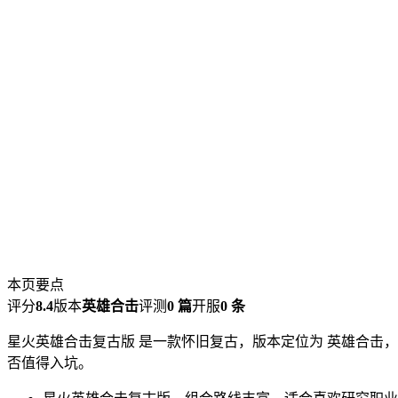
本页要点
评分
8.4
版本
英雄合击
评测
0 篇
开服
0 条
星火英雄合击复古版 是一款怀旧复古，版本定位为 英雄合击，
否值得入坑。