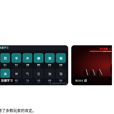
技能学习
赤月恶魔 · Lv.6
8.2M / 12.5M
烈
半
冲
狮
怒
裂
暴
烈火
半月
冲撞
狮吼
怒斩
裂神
Lv.1
Lv.2
Lv.3
Lv.4
Lv.5
Lv.6
血
神
气
施
隐
召
技能学习
BOSS 战
血爆
神圣
气功
召唤
施毒
隐身
未学
未学
未学
未学
未学
Lv.7
星火英雄合击复古版
· 技能系统
获得了多数玩家的肯定。