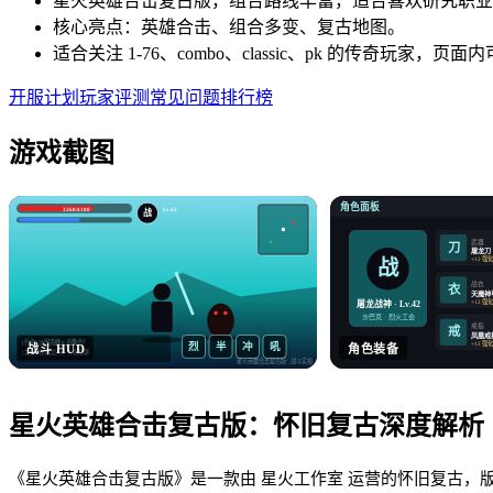
星火英雄合击复古版，组合路线丰富，适合喜欢研究职业
核心亮点：英雄合击、组合多变、复古地图。
适合关注 1-76、combo、classic、pk 的传奇玩家
开服计划
玩家评测
常见问题
排行榜
游戏截图
角色面板
3260/4180
Lv.42
战
武器
刀
屠龙刀
+12 强
战
战衣
衣
天魔神
+12 强
屠龙战神 · Lv.42
沙巴克 · 烈火工会
戒指
戒
凤凰戒
[行会] 沙巴克晚 8 点集合！
+12 强
烈
半
冲
吼
战斗 HUD
角色装备
[世界] 收 屠龙刀，价格私聊
星火英雄合击复古版
· 战斗实拍
星火英雄合击复古版
：
怀旧复古
深度解析
《星火英雄合击复古版》是一款由 星火工作室 运营的怀旧复古，版本