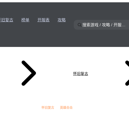
怀旧复古
榜单
开服表
攻略
怀旧复古
怀旧复古
英雄合击
★
8.4
星火英雄合击复古版