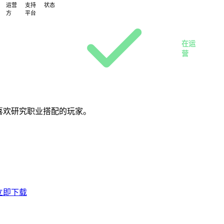
运营
支持
状态
方
平台
PC
星
客
火
户
在运
工
端
营
作
室
喜欢研究职业搭配的玩家。
立即下载