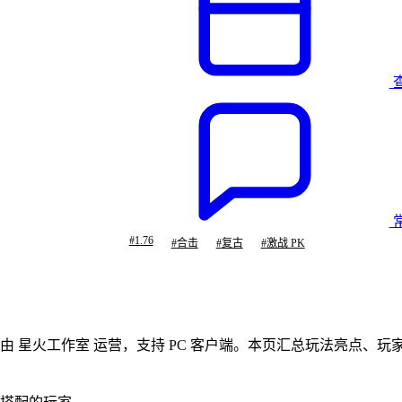
#
1.76
#
合击
#
复古
#
激战 PK
由 星火工作室 运营，支持 PC 客户端。本页汇总玩法亮点、