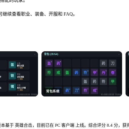
搭配的玩家。
，页面内可继续查看职业、装备、开服和 FAQ。
背包 (28/64)
×
×
2
9
盔
药
药
刀
头盔
盔
霸王头盔
化
+12 强化
4
2
9
7
符
戒
盔
药
符
卷
甲
丹
项链
链
甲
记忆项链
化
+12 强化
盔
药
符
甲
手镯
镯
指
思贝儿手镯
2
9
7
5
卷
药
符
戒
化
+12 强化
丹
刀
背包系统
星火英雄合击复古版
· 角色装备
星火英雄合击复古版
· 背包系统
基于 英雄合击，目前已在 PC 客户端 上线。综合评分 8.4 分，