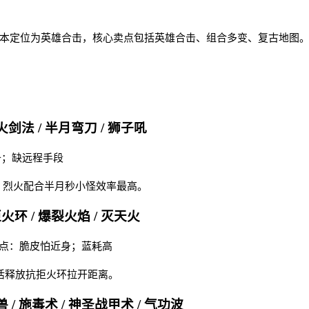
版本定位为英雄合击，核心卖点包括英雄合击、组合多变、复古地图
火剑法 / 半月弯刀 / 狮子吼
备；缺远程手段
玛。烈火配合半月秒小怪效率最高。
拒火环 / 爆裂火焰 / 灭天火
 缺点：脆皮怕近身；蓝耗高
灵活释放抗拒火环拉开距离。
 / 施毒术 / 神圣战甲术 / 气功波