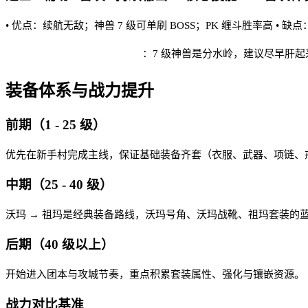
• 优点：续航无敌；神兽 7 级可单刷 BOSS；PK 缠斗胜率高 •
星火英雄合击复古版 实战建议
：7 级神兽是分水岭，建议尽早肝起
装备体系与战力提升
前期（1 - 25 级）
优先在新手村完成主线，保证基础装备齐套（衣服、武器、项链、戒
中期（25 - 40 级）
沃玛 → 祖玛是经典装备路线，沃玛号角、沃玛战靴、祖玛套装的
后期（40 级以上）
开始进入团本与攻城节奏，重点积累套装属性、强化与镶嵌资源。
战力对比基准