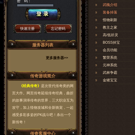
密 码：
武魄介绍
装备掉落
怪物刷新
教主之家
快速注册
忘记密码
高/低祈灵
BOSS掉宝
服务器列表
会员功能
繁荣系统
更多服务器>>
元神系统
武林争霸
传奇游戏简介
金猪宝宝
《经典传奇》
是次世代传奇类的网
页大作。网页传奇延续传奇经典，曲折
的故事演绎传奇的世界，三大职业互为
攻守，加上怪物攻城和全新骑宠，一起
感受多彩多姿的PK战斗吧！杀出一个
新传奇！
传奇客服中心