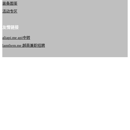
装备图鉴
活动专区
友情链接
aliapi.me api中转
lamthem.me 越南兼职招聘