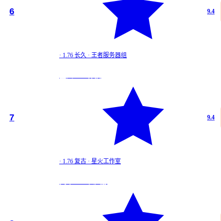
道
★
6
9.4
9.4
王者1.…
·
1.76 长久
·
王者服务器组
1.76 长久
星火1.76 怀旧
道
★
7
9.4
9.4
星火1.…
·
1.76 复古
·
星火工作室
1.76 复古
英雄1.76 长久服
道