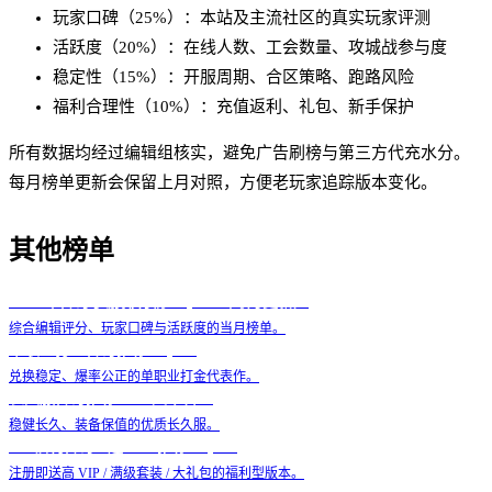
玩家口碑（25%）：本站及主流社区的真实玩家评测
活跃度（20%）：在线人数、工会数量、攻城战参与度
稳定性（15%）：开服周期、合区策略、跑路风险
福利合理性（10%）：充值返利、礼包、新手保护
所有数据均经过编辑组核实，避免广告刷榜与第三方代充水分。
每月榜单更新会保留上月对照，方便老玩家追踪版本变化。
其他榜单
2026 年传奇手游排行榜 Top 10（每月更新）
综合编辑评分、玩家口碑与活跃度的当月榜单。
单职业打金传奇推荐 Top 10
兑换稳定、爆率公正的单职业打金代表作。
长久服传奇推荐：90 天不合区
稳健长久、装备保值的优质长久服。
BT 福利传奇 / 送 VIP 推荐 Top 10
注册即送高 VIP / 满级套装 / 大礼包的福利型版本。