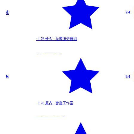
道
★
4
9.4
9.4
龙腾1.…
·
1.76 长久
·
龙腾服务器组
1.76 长久
雷霆1.76 怀旧
道
★
5
9.4
9.4
雷霆1.…
·
1.76 复古
·
雷霆工作室
1.76 复古
王者1.76 长久服