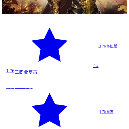
沙巴克·王者归来
·
1.76 怀旧版
9.4
1.76
三职业
复古
道
★
9.4
麒麟1.76 怀旧
麒麟1.…
·
1.76 复古
1.76 复古