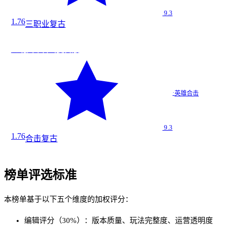
9.3
1.76
三职业
复古
战
今日新增
★
9.3
龙魂英雄合击复古版
龙魂英雄…
·
英雄合击
英雄合击
9.3
1.76
合击
复古
榜单评选标准
本榜单基于以下五个维度的加权评分：
编辑评分（30%）：版本质量、玩法完整度、运营透明度