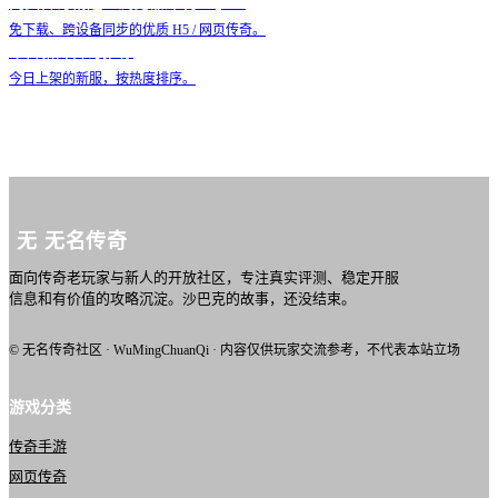
网页传奇精选：浏览器即玩 Top 10
免下载、跨设备同步的优质 H5 / 网页传奇。
今日新开传奇推荐
今日上架的新服，按热度排序。
无
无名传奇
面向传奇老玩家与新人的开放社区，专注真实评测、稳定开服
信息和有价值的攻略沉淀。沙巴克的故事，还没结束。
© 无名传奇社区 · WuMingChuanQi · 内容仅供玩家交流参考，不代表本站立场
游戏分类
传奇手游
网页传奇