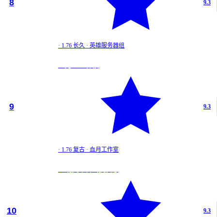
★
8
9.3
9.3
英雄1.…
·
1.76 长久
·
英雄服务器组
1.76 长久
血月1.76 怀旧
道
★
9
9.3
9.3
血月1.…
·
1.76 复古
·
血月工作室
1.76 复古
龙魂英雄合击复古版
战
★
10
9.3
9.3