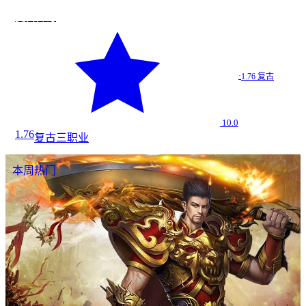
复古传奇
·
1.76 复古
10.0
1.76
复古
三职业
本周热门