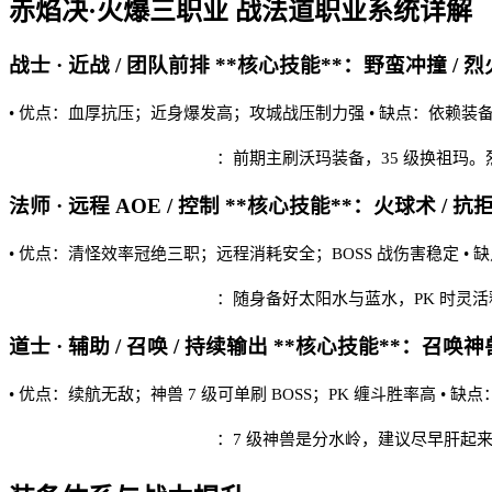
赤焰决·火爆三职业
战法道职业系统详解
战士 · 近战 / 团队前排 **核心技能**：野蛮冲撞 / 烈
• 优点：血厚抗压；近身爆发高；攻城战压制力强 • 缺点：依赖装
赤焰决·火爆三职业 实战建议
：前期主刷沃玛装备，35 级换祖玛
法师 · 远程 AOE / 控制 **核心技能**：火球术 / 抗
• 优点：清怪效率冠绝三职；远程消耗安全；BOSS 战伤害稳定 •
赤焰决·火爆三职业 实战建议
：随身备好太阳水与蓝水，PK 时灵
道士 · 辅助 / 召唤 / 持续输出 **核心技能**：召唤神兽
• 优点：续航无敌；神兽 7 级可单刷 BOSS；PK 缠斗胜率高 •
赤焰决·火爆三职业 实战建议
：7 级神兽是分水岭，建议尽早肝起来