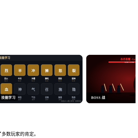
技能学习
赤月恶魔 · Lv.6
8.2M / 12.5M
烈
半
冲
狮
怒
裂
暴
烈火
半月
冲撞
狮吼
怒斩
裂神
Lv.1
Lv.2
Lv.3
Lv.4
Lv.5
Lv.6
血
神
气
施
隐
召
技能学习
BOSS 战
血爆
神圣
气功
召唤
施毒
隐身
未学
未学
未学
未学
未学
Lv.7
赤焰决·火爆三职业
· 技能系统
得了多数玩家的肯定。