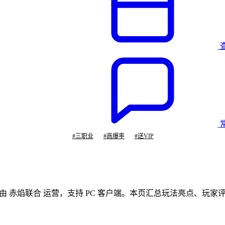
#
三职业
#
高爆率
#
送VIP
T，由 赤焰联合 运营，支持 PC 客户端。本页汇总玩法亮点、