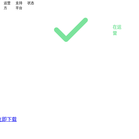
运营
支持
状态
方
平台
PC
赤
客
焰
户
在运
联
端
营
合
。
立即下载