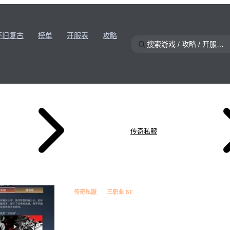
怀旧复古
榜单
开服表
攻略
传奇私服
传奇私服
三职业 BT
赤焰决·火爆三职业