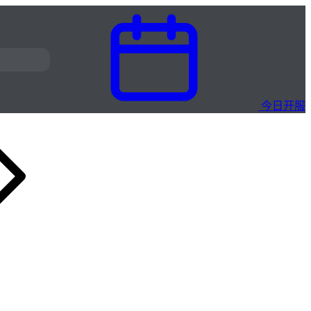
今日开服
赤焰决·火爆三职业