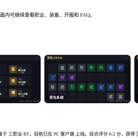
 的传奇玩家，页面内可继续查看职业、装备、开服和 FAQ。
背包 (28/64)
×
×
2
盔
药
符
卷
药
甲
丹
头盔
盔
霸王头盔
化
+12 强化
9
7
5
符
戒
刀
项链
链
甲
记忆项链
化
+12 强化
9
7
5
卷
药
符
戒
盔
药
符
刀
手镯
镯
指
思贝儿手镯
3
1
戒
盔
化
+12 强化
甲
丹
背包系统
赤焰决·火爆三职业
· 角色装备
赤焰决·火爆三职业
· 背包系统
 三职业 BT，目前已在 PC 客户端 上线。综合评分 8.2 分，获