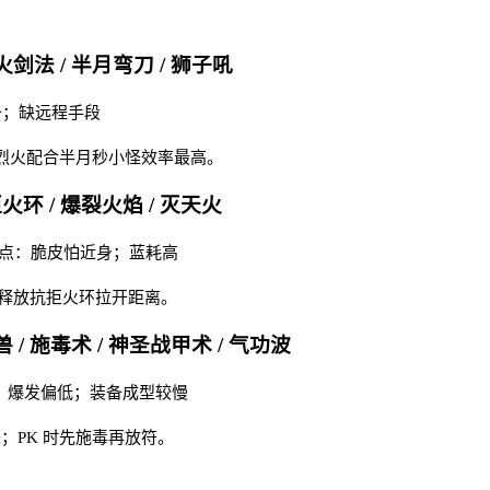
火剑法 / 半月弯刀 / 狮子吼
备；缺远程手段
。烈火配合半月秒小怪效率最高。
拒火环 / 爆裂火焰 / 灭天火
 缺点：脆皮怕近身；蓝耗高
活释放抗拒火环拉开距离。
 / 施毒术 / 神圣战甲术 / 气功波
 缺点：爆发偏低；装备成型较慢
；PK 时先施毒再放符。