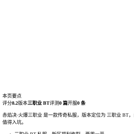
本页要点
评分
8.2
版本
三职业 BT
评测
0 篇
开服
0 条
赤焰决·火爆三职业 是一款传奇私服，版本定位为 三职业 B
值得入坑。