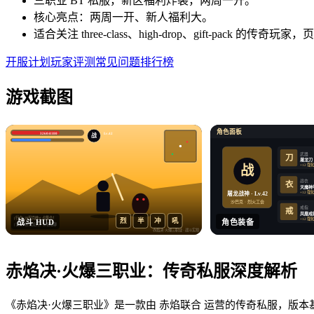
三职业 BT 私服，新区福利炸裂，两周一开。
核心亮点：两周一开、新人福利大。
适合关注 three-class、high-drop、gift-pack
开服计划
玩家评测
常见问题
排行榜
游戏截图
角色面板
3260/4180
Lv.42
战
武器
刀
屠龙刀
+12 强
战
战衣
衣
天魔神
+12 强
屠龙战神 · Lv.42
沙巴克 · 烈火工会
戒指
戒
凤凰戒
[行会] 沙巴克晚 8 点集合！
+12 强
烈
半
冲
吼
战斗 HUD
角色装备
[世界] 收 屠龙刀，价格私聊
赤焰决·火爆三职业
· 战斗实拍
赤焰决·火爆三职业
：
传奇私服
深度解析
《赤焰决·火爆三职业》是一款由 赤焰联合 运营的传奇私服，版本基于