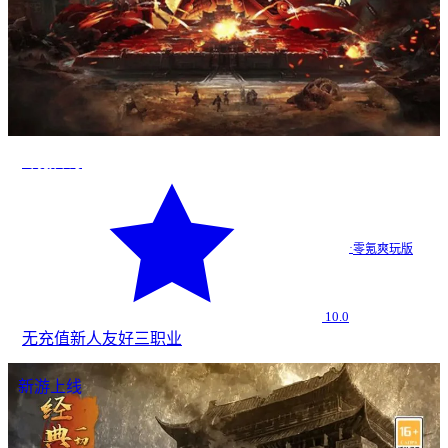
零氪传奇
·
零氪爽玩版
10.0
无充值
新人友好
三职业
新游上线