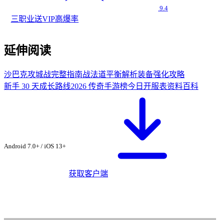
9.4
三职业
送VIP
高爆率
延伸阅读
沙巴克攻城战完整指南
战法道平衡解析
装备强化攻略
新手 30 天成长路线
2026 传奇手游榜
今日开服表
资料百科
从无名传奇社区下
载 ·
沙城传奇·归来
Android 7.0+ / iOS 13+
获取客户端