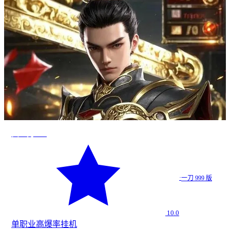
真一刀999
·
一刀 999 版
10.0
单职业
高爆率
挂机