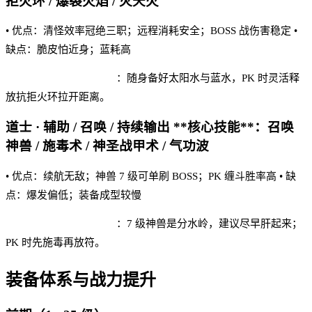
拒火环 / 爆裂火焰 / 灭天火
• 优点：清怪效率冠绝三职；远程消耗安全；BOSS 战伤害稳定 •
缺点：脆皮怕近身；蓝耗高
沙城传奇·归来 实战建议
：随身备好太阳水与蓝水，PK 时灵活释
放抗拒火环拉开距离。
道士 · 辅助 / 召唤 / 持续输出 **核心技能**：召唤
神兽 / 施毒术 / 神圣战甲术 / 气功波
• 优点：续航无敌；神兽 7 级可单刷 BOSS；PK 缠斗胜率高 • 缺
点：爆发偏低；装备成型较慢
沙城传奇·归来 实战建议
：7 级神兽是分水岭，建议尽早肝起来；
PK 时先施毒再放符。
装备体系与战力提升