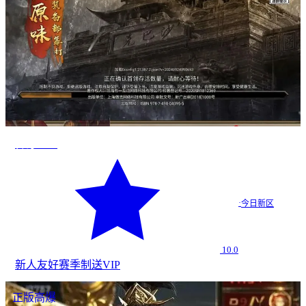
传奇2026
·
今日新区
10.0
新人友好
赛季制
送VIP
正版高爆