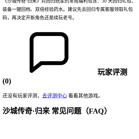
《沙城传奇·归来》对回归玩家的常规福利包含：30 天回归礼包、
装备一键回档、双倍经验药水。建议先去回归专属客服领取礼包
码，再决定开新角色还是续玩老号。
玩家评测
(
0
)
还没有玩家评测，
去评测中心
看看其他游戏。
沙城传奇·归来
常见问题（FAQ）
Q
1
.
《沙城传奇·归来》是哪种类型的传奇游戏？