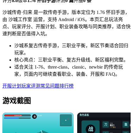
评分
8.0
版本
1.76 怀旧手游
评测
0 篇
开服
0 条
沙城传奇·归来 是一款传奇手游，版本定位为 1.76 怀旧手游，
由 沙城工作室 运营，支持 Android / iOS。本页汇总玩法亮
点、玩家评分、开服计划、职业装备攻略与同类推荐，适合快
速判断是否值得入坑。
沙城系复古传奇手游，三职业平衡，新区节奏适合回归
玩家。
核心亮点：三职业平衡、复古升级线、新区福利完整。
适合关注 1-76、three-class、classic、newbie 的传奇玩
家，页面内可继续查看职业、装备、开服和 FAQ。
开服计划
玩家评测
常见问题
排行榜
游戏截图
角色面板
3260/4180
Lv.42
战
武器
头盔
盔
刀
屠龙刀
霸王
战
+12 强化
+12
战衣
项链