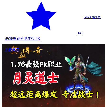
·
MAX 超变版
10.0
高爆率
送VIP
激战 PK
正版月灵