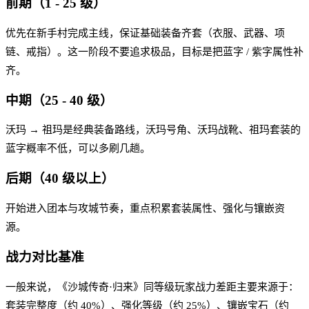
前期（1 - 25 级）
优先在新手村完成主线，保证基础装备齐套（衣服、武器、项
链、戒指）。这一阶段不要追求极品，目标是把蓝字 / 紫字属性补
齐。
中期（25 - 40 级）
沃玛 → 祖玛是经典装备路线，沃玛号角、沃玛战靴、祖玛套装的
蓝字概率不低，可以多刷几趟。
后期（40 级以上）
开始进入团本与攻城节奏，重点积累套装属性、强化与镶嵌资
源。
战力对比基准
一般来说，《沙城传奇·归来》同等级玩家战力差距主要来源于：
套装完整度（约 40%）、强化等级（约 25%）、镶嵌宝石（约