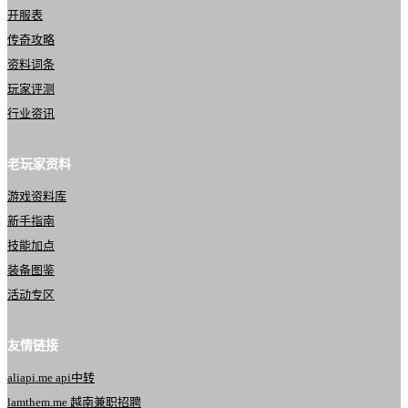
开服表
传奇攻略
资料词条
玩家评测
行业资讯
老玩家资料
游戏资料库
新手指南
技能加点
装备图鉴
活动专区
友情链接
aliapi.me api中转
lamthem.me 越南兼职招聘