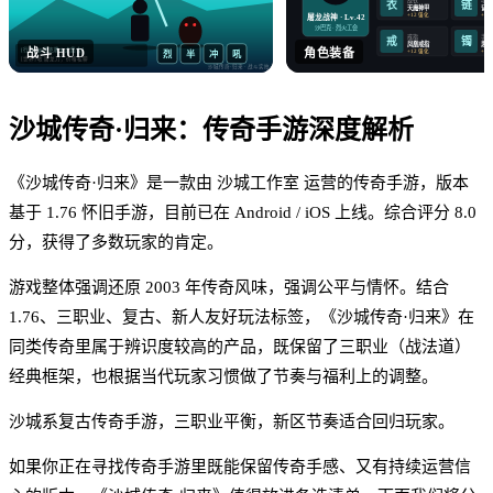
衣
链
天魔神甲
记忆
+12 强化
+12
屠龙战神 · Lv.42
沙巴克 · 烈火工会
戒指
手镯
戒
镯
凤凰戒指
思贝
战斗 HUD
角色装备
[行会] 沙巴克晚 8 点集合！
+12 强化
+12
烈
半
冲
吼
[世界] 收 屠龙刀，价格私聊
沙城传奇·归来
· 战斗实拍
沙
沙城传奇·归来
：
传奇手游
深度解析
《沙城传奇·归来》是一款由 沙城工作室 运营的传奇手游，版本
基于 1.76 怀旧手游，目前已在 Android / iOS 上线。综合评分 8.0
分，获得了多数玩家的肯定。
游戏整体强调还原 2003 年传奇风味，强调公平与情怀。结合
1.76、三职业、复古、新人友好玩法标签，《沙城传奇·归来》在
同类传奇里属于辨识度较高的产品，既保留了三职业（战法道）
经典框架，也根据当代玩家习惯做了节奏与福利上的调整。
沙城系复古传奇手游，三职业平衡，新区节奏适合回归玩家。
如果你正在寻找传奇手游里既能保留传奇手感、又有持续运营信