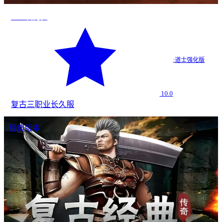
道士召月灵
·
道士强化版
10.0
复古
三职业
长久服
经典版本