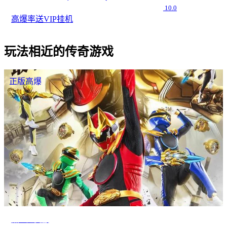
10.0
高爆率
送VIP
挂机
玩法相近的传奇游戏
正版高爆
热血超变服