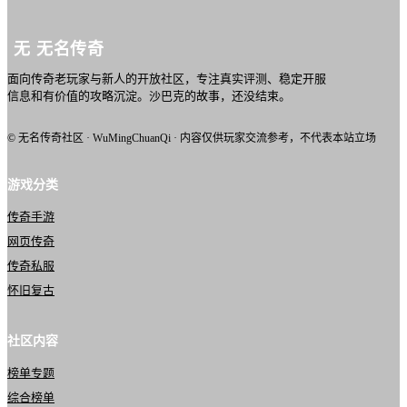
无
无名传奇
面向传奇老玩家与新人的开放社区，专注真实评测、稳定开服
信息和有价值的攻略沉淀。沙巴克的故事，还没结束。
© 无名传奇社区 · WuMingChuanQi · 内容仅供玩家交流参考，不代表本站立场
游戏分类
传奇手游
网页传奇
传奇私服
怀旧复古
社区内容
榜单专题
综合榜单