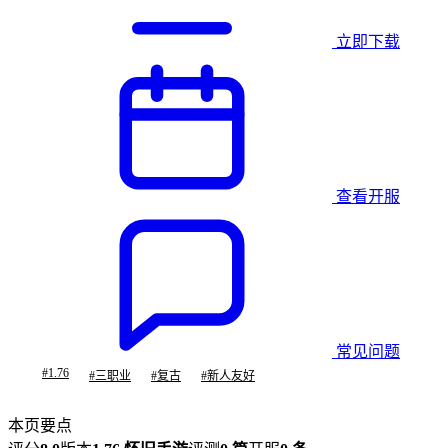
立即下载
查看开服
常见问题
#
1.76
#
三职业
#
复古
#
新人友好
本页要点