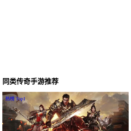
Q
2
.
沙城传奇·归来 适合什么样的玩家？
Q
3
.
沙城传奇·归来 三职业（战法道）哪个职业更强？
Q
4
.
沙城传奇·归来 是否需要付费才能玩？
Q
5
.
沙城传奇·归来 的开服时间和合区情况怎么样？
Q
6
.
沙城传奇·归来 怎样下载 / 进入游戏？
同类
传奇手游
推荐
热榜 Top1