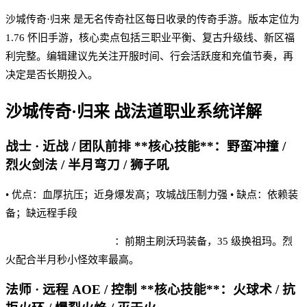
沙城传奇·归来 是无名传奇社区每日收录的传奇手游。版本定位为
1.76 怀旧手游，核心卖点包括三职业平衡、复古升级线、新区福
利完整。编辑建议先关注开服时间、行会活跃度和充值节奏，再
决定是否长期投入。
沙城传奇·归来
战法道职业系统详解
战士 · 近战 / 团队前排 **核心技能**：野蛮冲撞 /
烈火剑法 / 半月弯刀 / 狮子吼
• 优点：血厚抗压；近身爆发高；攻城战压制力强 • 缺点：依赖装
备；缺远程手段
沙城传奇·归来 实战建议
：前期主刷沃玛装备，35 级换祖玛。烈
火配合半月秒小怪效率最高。
法师 · 远程 AOE / 控制 **核心技能**：火球术 / 抗