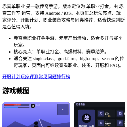
赤霄单职业 是一款传奇手游，版本定位为 单职业打金，由 赤
霄工作室 运营，支持 Android / iOS。本页汇总玩法亮点、玩
家评分、开服计划、职业装备攻略与同类推荐，适合快速判断
是否值得入坑。
赤霄单职业打金手游，元宝产出清晰，适合多开与赛季
玩家。
核心亮点：单职业打金、高爆材料、赛季结算。
适合关注 single-class、gold-farm、high-drop、season 的传
奇玩家，页面内可继续查看职业、装备、开服和 FAQ。
开服计划
玩家评测
常见问题
排行榜
游戏截图
角色面板
3260/4180
Lv.42
战
武器
头盔
盔
刀
屠龙刀
霸王
战
+12 强化
+12
战衣
项链
衣
链
天魔神甲
记忆
+12 强化
+12
屠龙战神 · Lv.42