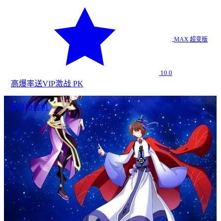
·
MAX 超变版
10.0
高爆率
送VIP
激战 PK
全自动挂机