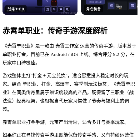
沙巴克 · 烈火工会
戒指
手镯
戒
镯
凤凰戒指
思贝
战斗 HUD
角色装备
[行会] 沙巴克晚 8 点集合！
+12 强化
+12
烈
半
冲
吼
[世界] 收 屠龙刀，价格私聊
赤霄单职业
· 战斗实拍
赤霄单职业
：
传奇手游
深度解析
《赤霄单职业》是一款由 赤霄工作室 运营的传奇手游，版本基于
单职业打金，目前已在 Android / iOS 上线。综合评分 9.2 分，在
玩家中口碑极佳。
游戏整体主打"打金 + 元宝兑换"，适合愿意投入稳定时长的玩
家。结合 单职业、打金、高爆率、赛季制玩法标签，《赤霄单职
业》在同类传奇里属于辨识度较高的产品，既保留了三职业（战
法道）经典框架，也根据当代玩家习惯做了节奏与福利上的调
整。
赤霄单职业打金手游，元宝产出清晰，适合多开与赛季玩家。
如果你正在寻找传奇手游里既能保留传奇手感、又有持续运营信