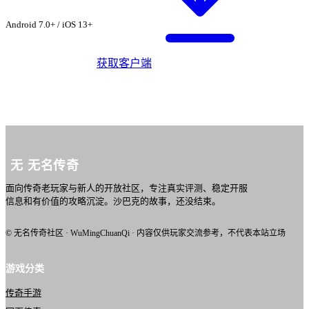
载 ·
赤霄单职业
Android 7.0+ / iOS 13+
获取客户端
无
无名传奇
面向传奇老玩家与新人的开放社区，专注真实评测、稳定开服
信息和有价值的攻略沉淀。沙巴克的故事，还没结束。
© 无名传奇社区 · WuMingChuanQi · 内容仅供玩家交流参考，不代表本站立场
游戏分类
传奇手游