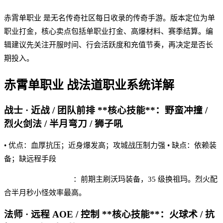
赤霄单职业 是无名传奇社区每日收录的传奇手游。版本定位为单
职业打金，核心卖点包括单职业打金、高爆材料、赛季结算。编
辑建议先关注开服时间、行会活跃度和充值节奏，再决定是否长
期投入。
赤霄单职业
战法道职业系统详解
战士 · 近战 / 团队前排 **核心技能**：野蛮冲撞 /
烈火剑法 / 半月弯刀 / 狮子吼
• 优点：血厚抗压；近身爆发高；攻城战压制力强 • 缺点：依赖装
备；缺远程手段
赤霄单职业 实战建议
：前期主刷沃玛装备，35 级换祖玛。烈火配
合半月秒小怪效率最高。
法师 · 远程 AOE / 控制 **核心技能**：火球术 / 抗