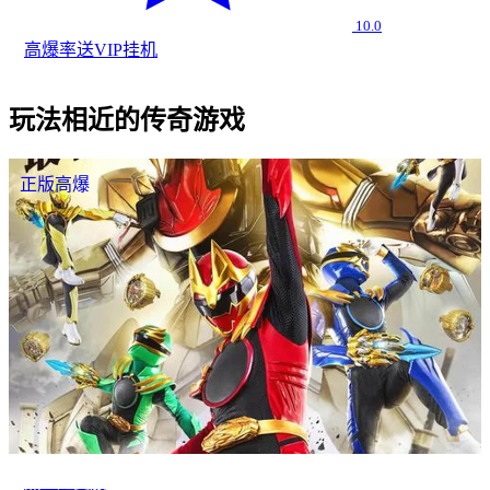
10.0
高爆率
送VIP
挂机
玩法相近的传奇游戏
正版高爆
热血超变服