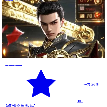
真一刀999
·
一刀 999 版
10.0
单职业
高爆率
挂机