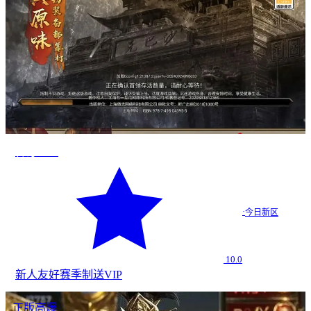
传奇2026
·
今日新区
10.0
新人友好
赛季制
送VIP
正版高爆