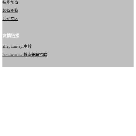
技能加点
装备图鉴
活动专区
友情链接
aliapi.me api中转
lamthem.me 越南兼职招聘