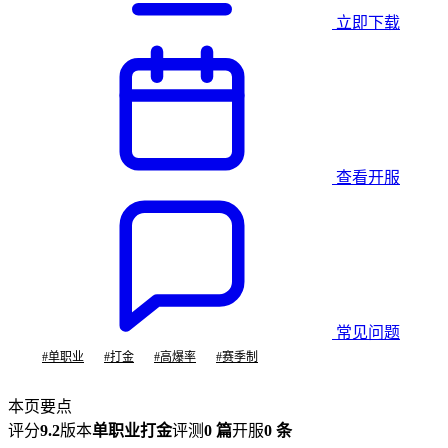
立即下载
查看开服
常见问题
#
单职业
#
打金
#
高爆率
#
赛季制
本页要点
评分
9.2
版本
单职业打金
评测
0 篇
开服
0 条