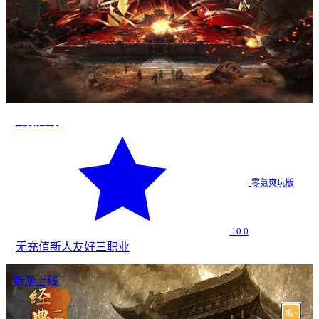
零氪传奇
·
零氪爽玩版
10.0
无充值
新人友好
三职业
新游上线