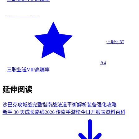
法
今日新增
★
9.4
霸王BT 三职业
霸王BT…
·
三职业 BT
三职业 BT
9.4
三职业
送VIP
高爆率
延伸阅读
沙巴克攻城战完整指南
战法道平衡解析
装备强化攻略
新手 30 天成长路线
2026 传奇手游榜
今日开服表
资料百科
从无名传奇社区下