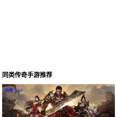
Q
2
.
赤霄单职业 适合什么样的玩家？
Q
3
.
赤霄单职业 三职业（战法道）哪个职业更强？
Q
4
.
赤霄单职业 是否需要付费才能玩？
Q
5
.
赤霄单职业 的开服时间和合区情况怎么样？
Q
6
.
赤霄单职业 怎样下载 / 进入游戏？
同类
传奇手游
推荐
热榜 Top1