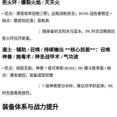
拒火环 / 爆裂火焰 / 灭天火
• 优点：清怪效率冠绝三职；远程消耗安全；BOSS 战伤害稳定 •
缺点：脆皮怕近身；蓝耗高
赤霄单职业 实战建议
：随身备好太阳水与蓝水，PK 时灵活释放抗
拒火环拉开距离。
道士 · 辅助 / 召唤 / 持续输出 **核心技能**：召唤
神兽 / 施毒术 / 神圣战甲术 / 气功波
• 优点：续航无敌；神兽 7 级可单刷 BOSS；PK 缠斗胜率高 • 缺
点：爆发偏低；装备成型较慢
赤霄单职业 实战建议
：7 级神兽是分水岭，建议尽早肝起来；PK
时先施毒再放符。
装备体系与战力提升