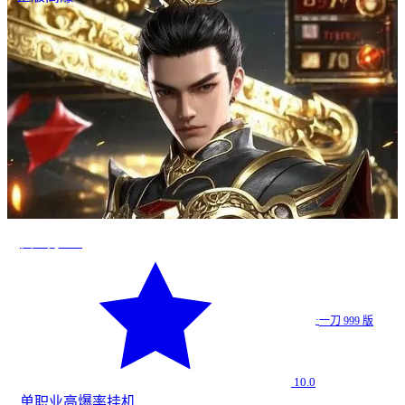
真一刀999
·
一刀 999 版
10.0
单职业
高爆率
挂机