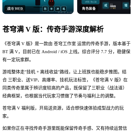
沙巴克 · 烈火工会
戒指
手镯
戒
镯
凤凰戒指
思贝
战斗 HUD
角色装备
[行会] 沙巴克晚 8 点集合！
+12 强化
+12
烈
半
冲
吼
[世界] 收 屠龙刀，价格私聊
苍穹满 V 版
· 战斗实拍
苍穹满 V 版
：
传奇手游
深度解析
《苍穹满 V 版》是一款由 苍穹工作室 运营的传奇手游，版本基于
BT 满 V，目前已在 Android / iOS 上线。综合评分 7.7 分，稳健保
有一定玩家群。
游戏整体走"挂机 + 离线收益"路线，让上班族也能稳步推图。结
合 三职业、送VIP、高爆率、挂机玩法标签，《苍穹满 V 版》在
同类传奇里属于辨识度较高的产品，既保留了三职业（战法道）
经典框架，也根据当代玩家习惯做了节奏与福利上的调整。
苍穹满 V 福利版，开局送资源，适合想快速体验成型战力的玩
家。
如果你正在寻找传奇手游里既能保留传奇手感、又有持续运营信