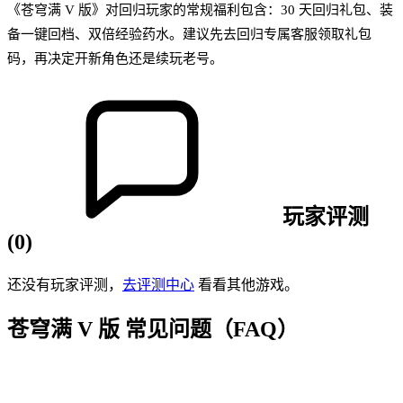
《苍穹满 V 版》对回归玩家的常规福利包含：30 天回归礼包、装
备一键回档、双倍经验药水。建议先去回归专属客服领取礼包
码，再决定开新角色还是续玩老号。
玩家评测
(
0
)
还没有玩家评测，
去评测中心
看看其他游戏。
苍穹满 V 版
常见问题（FAQ）
Q
1
.
《苍穹满 V 版》是哪种类型的传奇游戏？