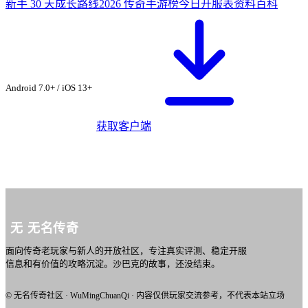
新手 30 天成长路线
2026 传奇手游榜
今日开服表
资料百科
从无名传奇社区下
载 ·
苍穹满 V 版
Android 7.0+ / iOS 13+
获取客户端
无
无名传奇
面向传奇老玩家与新人的开放社区，专注真实评测、稳定开服
信息和有价值的攻略沉淀。沙巴克的故事，还没结束。
© 无名传奇社区 · WuMingChuanQi · 内容仅供玩家交流参考，不代表本站立场