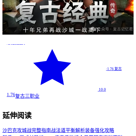
复古传奇
·
1.76 复古
10.0
1.76
复古
三职业
延伸阅读
沙巴克攻城战完整指南
战法道平衡解析
装备强化攻略