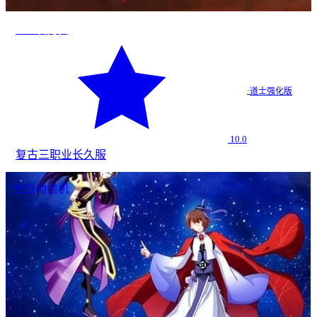
道士召月灵
·
道士强化版
10.0
复古
三职业
长久服
全自动挂机