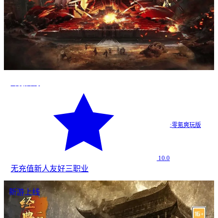
零氪传奇
·
零氪爽玩版
10.0
无充值
新人友好
三职业
新游上线