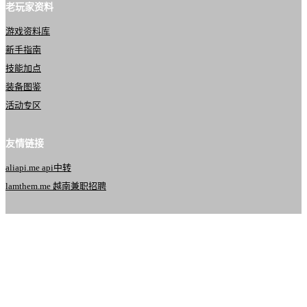
老玩家资料
游戏资料库
新手指南
技能加点
装备图鉴
活动专区
友情链接
aliapi.me api中转
lamthem.me 越南兼职招聘