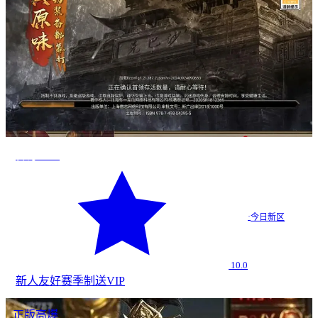
传奇2026
·
今日新区
10.0
新人友好
赛季制
送VIP
正版高爆