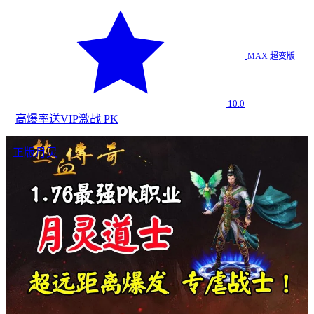
·
MAX 超变版
10.0
高爆率
送VIP
激战 PK
正版月灵