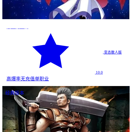
变态散人服
·
变态散人版
10.0
高爆率
无充值
单职业
经典版本