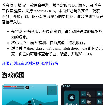
苍穹满 V 版 是一款传奇手游，版本定位为 BT 满 V，由 苍穹
工作室 运营，支持 Android / iOS。本页汇总玩法亮点、玩家
评分、开服计划、职业装备攻略与同类推荐，适合快速判断是
否值得入坑。
苍穹满 V 福利版，开局送资源，适合想快速体验成型战
力的玩家。
核心亮点：满 V 福利、快速成型、挂机收益。
适合关注 three-class、gift-pack、high-drop、idle 的传奇玩
家，页面内可继续查看职业、装备、开服和 FAQ。
开服计划
玩家评测
常见问题
排行榜
游戏截图
角色面板
3260/4180
Lv.42
战
武器
头盔
盔
刀
屠龙刀
霸王
战
+12 强化
+12
战衣
项链
衣
链
天魔神甲
记忆
+12 强化
+12
屠龙战神 · Lv.42