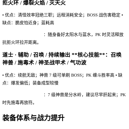
拒火环 / 爆裂火焰 / 灭天火
• 优点：清怪效率冠绝三职；远程消耗安全；BOSS 战伤害稳定 •
缺点：脆皮怕近身；蓝耗高
苍穹满 V 版 实战建议
：随身备好太阳水与蓝水，PK 时灵活释放
抗拒火环拉开距离。
道士 · 辅助 / 召唤 / 持续输出 **核心技能**：召唤
神兽 / 施毒术 / 神圣战甲术 / 气功波
• 优点：续航无敌；神兽 7 级可单刷 BOSS；PK 缠斗胜率高 • 缺
点：爆发偏低；装备成型较慢
苍穹满 V 版 实战建议
：7 级神兽是分水岭，建议尽早肝起来；PK
时先施毒再放符。
装备体系与战力提升