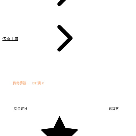
传奇手游
苍穹满 V 版
法
传奇手游
BT 满 V
苍穹满 V 版
苍穹满 …
BT 满 V
综合评分
运营方
苍穹工作室