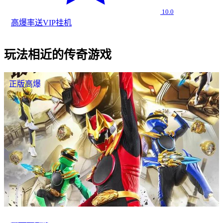
10.0
高爆率
送VIP
挂机
玩法相近的传奇游戏
正版高爆
热血超变服