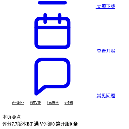
立即下载
查看开服
常见问题
#
三职业
#
送VIP
#
高爆率
#
挂机
本页要点
评分
7.7
版本
BT 满 V
评测
0 篇
开服
0 条