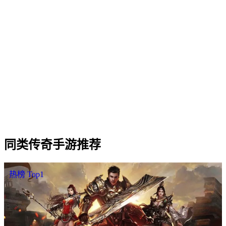
Q
2
.
苍穹满 V 版 适合什么样的玩家？
Q
3
.
苍穹满 V 版 三职业（战法道）哪个职业更强？
Q
4
.
苍穹满 V 版 是否需要付费才能玩？
Q
5
.
苍穹满 V 版 的开服时间和合区情况怎么样？
Q
6
.
苍穹满 V 版 怎样下载 / 进入游戏？
同类
传奇手游
推荐
热榜 Top1