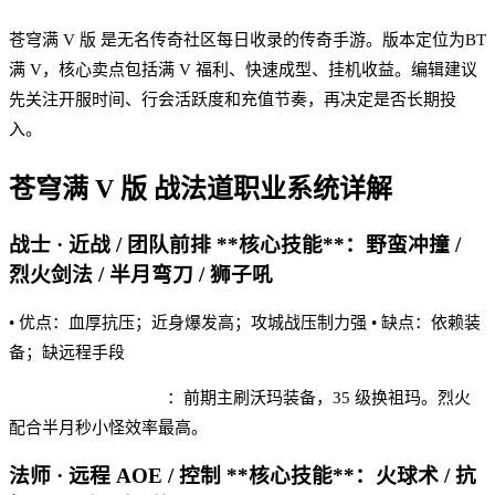
苍穹满 V 版 是无名传奇社区每日收录的传奇手游。版本定位为BT
满 V，核心卖点包括满 V 福利、快速成型、挂机收益。编辑建议
先关注开服时间、行会活跃度和充值节奏，再决定是否长期投
入。
苍穹满 V 版
战法道职业系统详解
战士 · 近战 / 团队前排 **核心技能**：野蛮冲撞 /
烈火剑法 / 半月弯刀 / 狮子吼
• 优点：血厚抗压；近身爆发高；攻城战压制力强 • 缺点：依赖装
备；缺远程手段
苍穹满 V 版 实战建议
：前期主刷沃玛装备，35 级换祖玛。烈火
配合半月秒小怪效率最高。
法师 · 远程 AOE / 控制 **核心技能**：火球术 / 抗