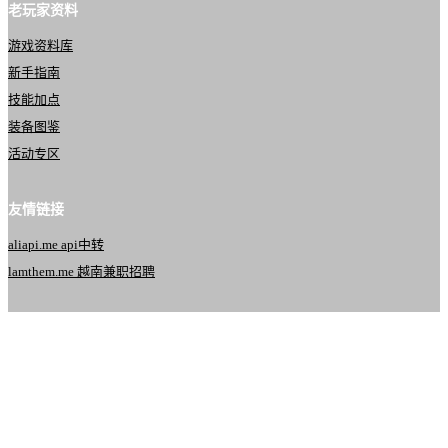
老玩家资料
游戏资料库
新手指南
技能加点
装备图鉴
活动专区
友情链接
aliapi.me api中转
lamthem.me 越南兼职招聘