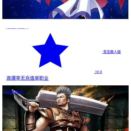
变态散人服
·
变态散人版
10.0
高爆率
无充值
单职业
经典版本