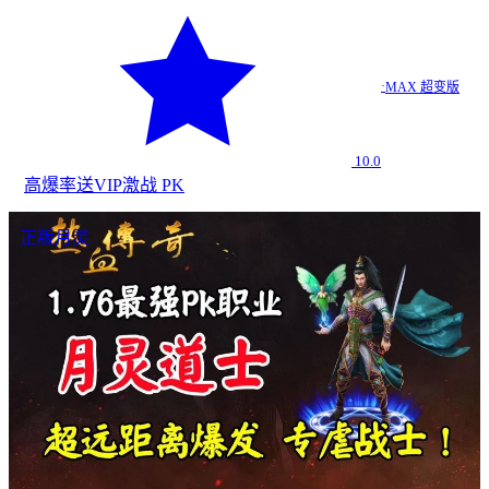
·
MAX 超变版
10.0
高爆率
送VIP
激战 PK
正版月灵