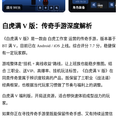
沙巴克 · 烈火工会
戒指
手镯
戒
镯
凤凰戒指
思贝
战斗 HUD
角色装备
[行会] 沙巴克晚 8 点集合！
+12 强化
+12
烈
半
冲
吼
[世界] 收 屠龙刀，价格私聊
白虎满 V 版
· 战斗实拍
白虎满 V 版
：
传奇手游
深度解析
《白虎满 V 版》是一款由 白虎工作室 运营的传奇手游，版本基于
BT 满 V，目前已在 Android / iOS 上线。综合评分 7.7 分，稳健保
有一定玩家群。
游戏整体走"挂机 + 离线收益"路线，让上班族也能稳步推图。结
合 三职业、送VIP、高爆率、挂机玩法标签，《白虎满 V 版》在
同类传奇里属于辨识度较高的产品，既保留了三职业（战法道）
经典框架，也根据当代玩家习惯做了节奏与福利上的调整。
白虎满 V 福利版，开局送资源，适合想快速体验成型战力的玩
家。
如果你正在寻找传奇手游里既能保留传奇手感、又有持续运营信