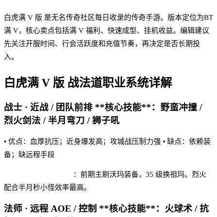
白虎满 V 版 是无名传奇社区每日收录的传奇手游。版本定位为BT
满 V，核心卖点包括满 V 福利、快速成型、挂机收益。编辑建议
先关注开服时间、行会活跃度和充值节奏，再决定是否长期投
入。
白虎满 V 版
战法道职业系统详解
战士 · 近战 / 团队前排 **核心技能**：野蛮冲撞 /
烈火剑法 / 半月弯刀 / 狮子吼
• 优点：血厚抗压；近身爆发高；攻城战压制力强 • 缺点：依赖装
备；缺远程手段
白虎满 V 版 实战建议
：前期主刷沃玛装备，35 级换祖玛。烈火
配合半月秒小怪效率最高。
法师 · 远程 AOE / 控制 **核心技能**：火球术 / 抗