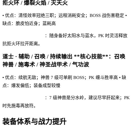
拒火环 / 爆裂火焰 / 灭天火
• 优点：清怪效率冠绝三职；远程消耗安全；BOSS 战伤害稳定 •
缺点：脆皮怕近身；蓝耗高
白虎满 V 版 实战建议
：随身备好太阳水与蓝水，PK 时灵活释放
抗拒火环拉开距离。
道士 · 辅助 / 召唤 / 持续输出 **核心技能**：召唤
神兽 / 施毒术 / 神圣战甲术 / 气功波
• 优点：续航无敌；神兽 7 级可单刷 BOSS；PK 缠斗胜率高 • 缺
点：爆发偏低；装备成型较慢
白虎满 V 版 实战建议
：7 级神兽是分水岭，建议尽早肝起来；PK
时先施毒再放符。
装备体系与战力提升