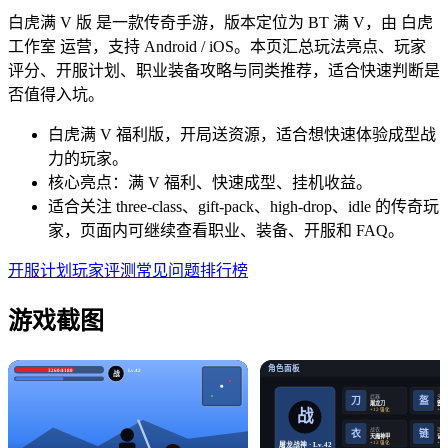
白虎满 V 版 是一款传奇手游，版本定位为 BT 满 V，由 白虎
工作室 运营，支持 Android / iOS。本页汇总玩法亮点、玩家
评分、开服计划、职业装备攻略与同类推荐，适合快速判断是
否值得入坑。
白虎满 V 福利版，开局送资源，适合想快速体验成型战
力的玩家。
核心亮点：满 V 福利、快速成型、挂机收益。
适合关注 three-class、gift-pack、high-drop、idle 的传奇玩
家，页面内可继续查看职业、装备、开服和 FAQ。
开服计划
玩家评测
常见问题
排行榜
游戏截图
角色面板
3260/4180
Lv.42
战
武器
头盔
盔
刀
屠龙刀
霸王
战
+12 强化
+12
战衣
项链
衣
链
天魔神甲
记忆
+12 强化
+12
屠龙战神 · Lv.42