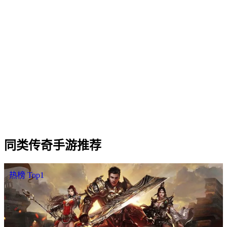
Q
2
.
白虎满 V 版 适合什么样的玩家？
Q
3
.
白虎满 V 版 三职业（战法道）哪个职业更强？
Q
4
.
白虎满 V 版 是否需要付费才能玩？
Q
5
.
白虎满 V 版 的开服时间和合区情况怎么样？
Q
6
.
白虎满 V 版 怎样下载 / 进入游戏？
同类
传奇手游
推荐
热榜 Top1