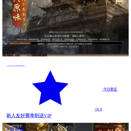
传奇2026
·
今日新区
10.0
新人友好
赛季制
送VIP
正版高爆