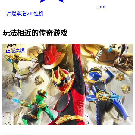
10.0
高爆率
送VIP
挂机
玩法相近的传奇游戏
正版高爆
热血超变服