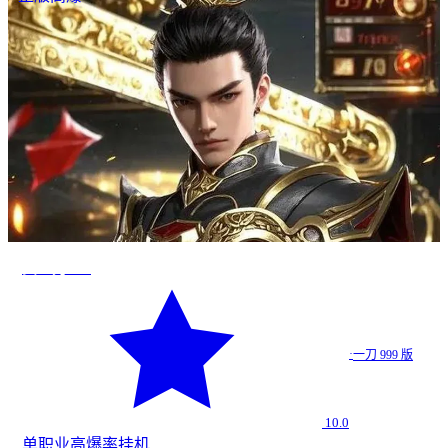
真一刀999
·
一刀 999 版
10.0
单职业
高爆率
挂机