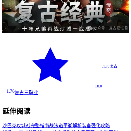
复古传奇
·
1.76 复古
10.0
1.76
复古
三职业
延伸阅读
沙巴克攻城战完整指南
战法道平衡解析
装备强化攻略