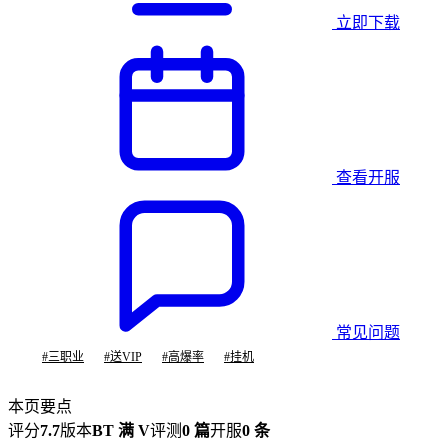
立即下载
查看开服
常见问题
#
三职业
#
送VIP
#
高爆率
#
挂机
本页要点
评分
7.7
版本
BT 满 V
评测
0 篇
开服
0 条