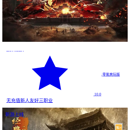
零氪传奇
·
零氪爽玩版
10.0
无充值
新人友好
三职业
新游上线