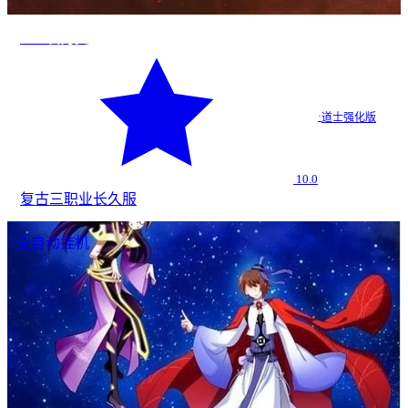
道士召月灵
·
道士强化版
10.0
复古
三职业
长久服
全自动挂机