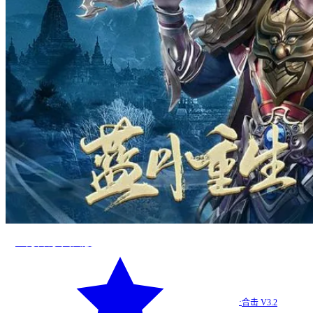
蓝月传奇·回归版
·
合击 V3.2