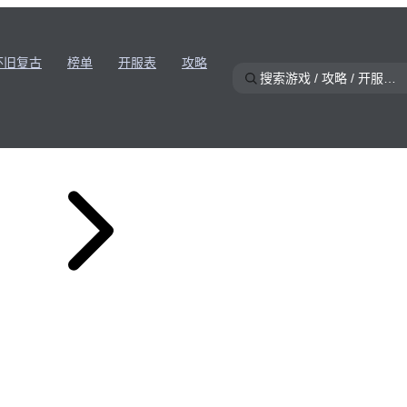
怀旧复古
榜单
开服表
攻略
宝石镶嵌