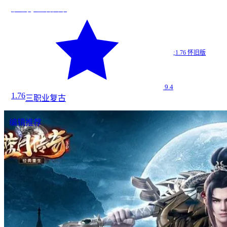
沙巴克·王者归来
·
1.76 怀旧版
9.4
1.76
三职业
复古
编辑推荐