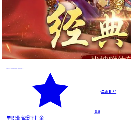
烈焰荣光
·
单职业 S2
8.6
单职业
高爆率
打金