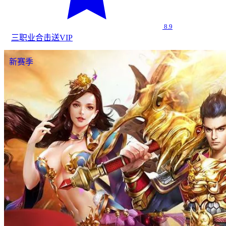
8.9
三职业
合击
送VIP
新赛季