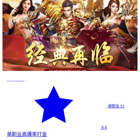
烈焰荣光
·
单职业 S2
8.6
单职业
高爆率
打金