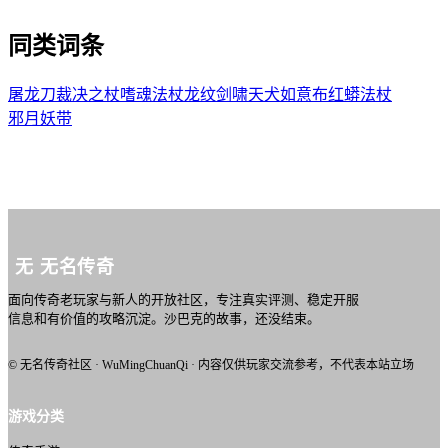
同类词条
屠龙刀
裁决之杖
嗜魂法杖
龙纹剑
啸天犬
如意布
红蟒法杖
邪月妖带
无
无名传奇
面向传奇老玩家与新人的开放社区，专注真实评测、稳定开服
信息和有价值的攻略沉淀。沙巴克的故事，还没结束。
© 无名传奇社区 · WuMingChuanQi · 内容仅供玩家交流参考，不代表本站立场
游戏分类