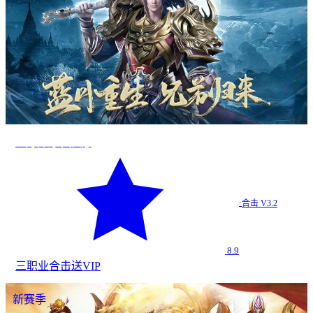
蓝月传奇·回归版
·
合击 V3.2
8.9
三职业
合击
送VIP
新赛季