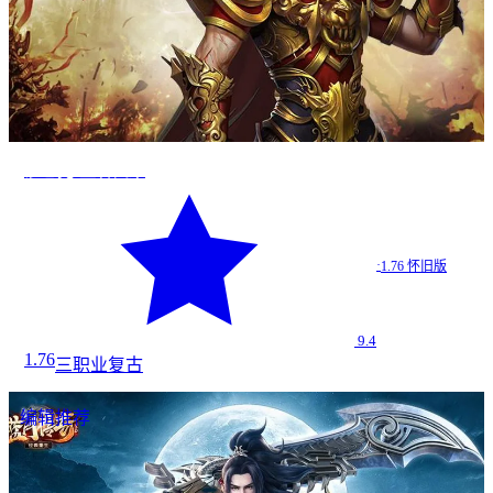
沙巴克·王者归来
·
1.76 怀旧版
9.4
1.76
三职业
复古
编辑推荐