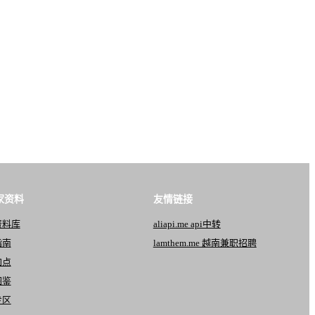
家资料
友情链接
资料库
aliapi.me api中转
指南
lamthem.me 越南兼职招聘
加点
图鉴
专区