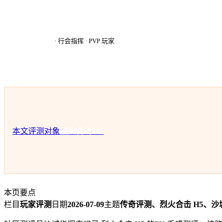
沙
沙城指挥麦
·
行会指挥 · PVP 玩家
本文评测对象
烈火合击 H5
本页要点
栏目
玩家评测
日期
2026-07-09
主题
传奇评测、烈火合击 H5、沙