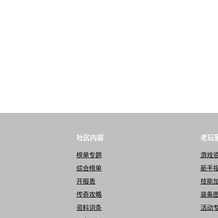
社区内容
老玩
榜单专题
游戏
综合榜单
新手
开服表
技能
传奇攻略
装备
资料词条
活动