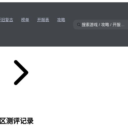
怀旧复古
榜单
开服表
攻略
社区测评记录