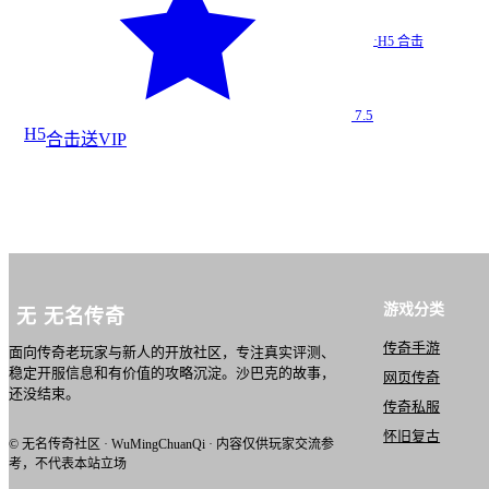
烈火合击…
·
H5 合击
H5 合击
7.5
H5
合击
送VIP
游戏分类
无
无名传奇
传奇手游
面向传奇老玩家与新人的开放社区，专注真实评测、
稳定开服信息和有价值的攻略沉淀。沙巴克的故事，
网页传奇
还没结束。
传奇私服
怀旧复古
© 无名传奇社区 · WuMingChuanQi · 内容仅供玩家交流参
考，不代表本站立场