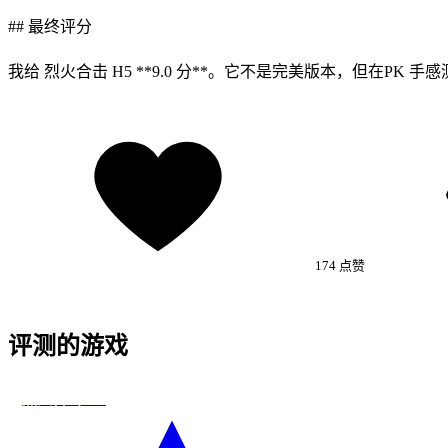
## 最终评分
我给 烈火合击 H5 **9.0 分**。它不是完美版本，但在P
174
点赞
评测的游戏
道
今日新增
烈火合击 H5