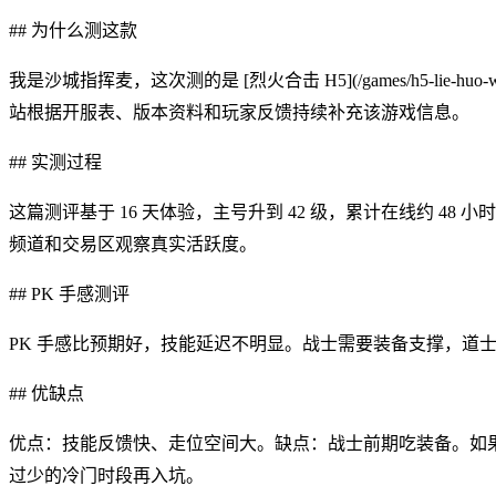
## 为什么测这款
我是沙城指挥麦，这次测的是 [烈火合击 H5](/games/h5-lie-huo-web
站根据开服表、版本资料和玩家反馈持续补充该游戏信息。
## 实测过程
这篇测评基于 16 天体验，主号升到 42 级，累计在线约 48
频道和交易区观察真实活跃度。
## PK 手感测评
PK 手感比预期好，技能延迟不明显。战士需要装备支撑，道
## 优缺点
优点：技能反馈快、走位空间大。缺点：战士前期吃装备。如
过少的冷门时段再入坑。