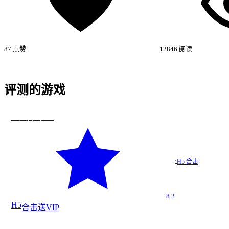
87
点赞
12846
阅读
评测的游戏
法
今日新增
★
8.2
星火合击 H5
星火合击…
·
H5 合击
H5 合击
8.2
H5
合击
送VIP