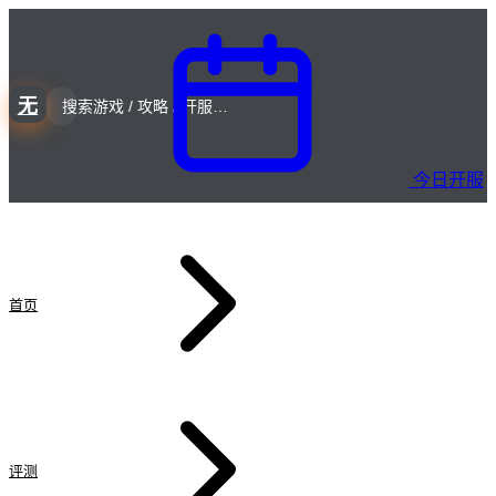
无
今日开服
首页
评测