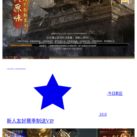
传奇2026
·
今日新区
10.0
新人友好
赛季制
送VIP
正版高爆