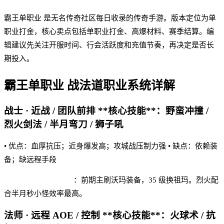
霸王单职业 是无名传奇社区每日收录的传奇手游。版本定位为单
职业打金，核心卖点包括单职业打金、高爆材料、赛季结算。编
辑建议先关注开服时间、行会活跃度和充值节奏，再决定是否长
期投入。
霸王单职业
战法道职业系统详解
战士 · 近战 / 团队前排 **核心技能**：野蛮冲撞 /
烈火剑法 / 半月弯刀 / 狮子吼
• 优点：血厚抗压；近身爆发高；攻城战压制力强 • 缺点：依赖装
备；缺远程手段
霸王单职业 实战建议
：前期主刷沃玛装备，35 级换祖玛。烈火配
合半月秒小怪效率最高。
法师 · 远程 AOE / 控制 **核心技能**：火球术 / 抗