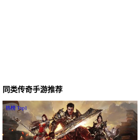
Q
2
.
霸王单职业 适合什么样的玩家？
Q
3
.
霸王单职业 三职业（战法道）哪个职业更强？
Q
4
.
霸王单职业 是否需要付费才能玩？
Q
5
.
霸王单职业 的开服时间和合区情况怎么样？
Q
6
.
霸王单职业 怎样下载 / 进入游戏？
同类
传奇手游
推荐
热榜 Top1