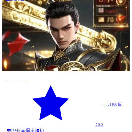
真一刀999
·
一刀 999 版
10.0
单职业
高爆率
挂机