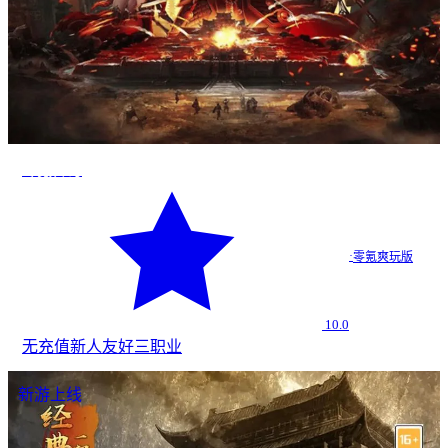
零氪传奇
·
零氪爽玩版
10.0
无充值
新人友好
三职业
新游上线