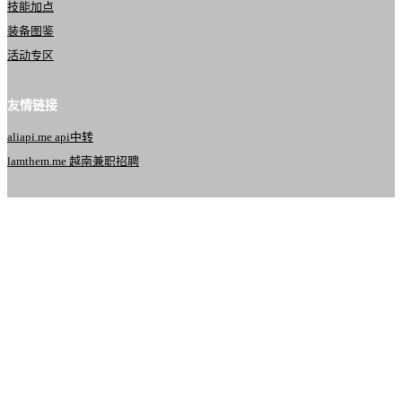
技能加点
装备图鉴
活动专区
友情链接
aliapi.me api中转
lamthem.me 越南兼职招聘