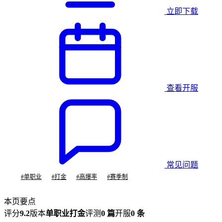
立即下载
查看开服
常见问题
#
单职业
#
打金
#
高爆率
#
赛季制
本页要点
评分
9.2
版本
单职业打金
评测
0 篇
开服
0 条