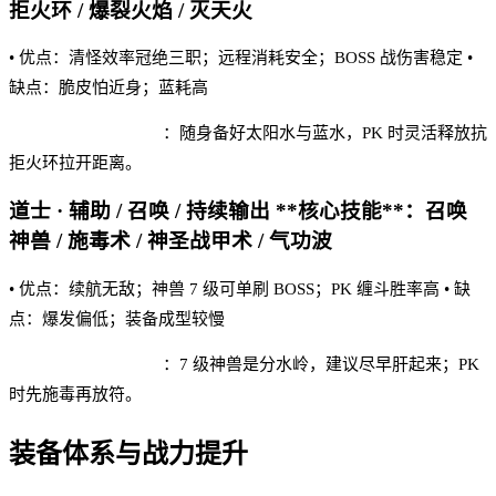
拒火环 / 爆裂火焰 / 灭天火
• 优点：清怪效率冠绝三职；远程消耗安全；BOSS 战伤害稳定 •
缺点：脆皮怕近身；蓝耗高
霸王单职业 实战建议
：随身备好太阳水与蓝水，PK 时灵活释放抗
拒火环拉开距离。
道士 · 辅助 / 召唤 / 持续输出 **核心技能**：召唤
神兽 / 施毒术 / 神圣战甲术 / 气功波
• 优点：续航无敌；神兽 7 级可单刷 BOSS；PK 缠斗胜率高 • 缺
点：爆发偏低；装备成型较慢
霸王单职业 实战建议
：7 级神兽是分水岭，建议尽早肝起来；PK
时先施毒再放符。
装备体系与战力提升