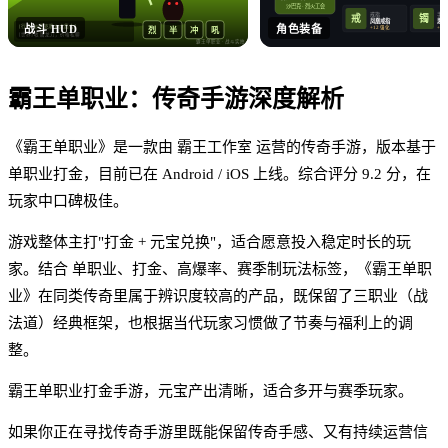
沙巴克 · 烈火工会
戒指
手镯
戒
镯
凤凰戒指
思贝
战斗 HUD
角色装备
[行会] 沙巴克晚 8 点集合！
+12 强化
+12
烈
半
冲
吼
[世界] 收 屠龙刀，价格私聊
霸王单职业
· 战斗实拍
霸王单职业
：
传奇手游
深度解析
《霸王单职业》是一款由 霸王工作室 运营的传奇手游，版本基于
单职业打金，目前已在 Android / iOS 上线。综合评分 9.2 分，在
玩家中口碑极佳。
游戏整体主打"打金 + 元宝兑换"，适合愿意投入稳定时长的玩
家。结合 单职业、打金、高爆率、赛季制玩法标签，《霸王单职
业》在同类传奇里属于辨识度较高的产品，既保留了三职业（战
法道）经典框架，也根据当代玩家习惯做了节奏与福利上的调
整。
霸王单职业打金手游，元宝产出清晰，适合多开与赛季玩家。
如果你正在寻找传奇手游里既能保留传奇手感、又有持续运营信