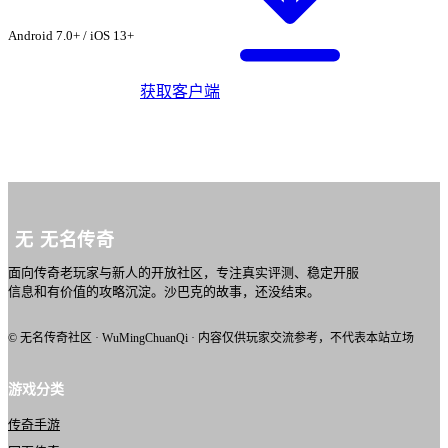
载 ·
霸王单职业
Android 7.0+ / iOS 13+
获取客户端
无
无名传奇
面向传奇老玩家与新人的开放社区，专注真实评测、稳定开服
信息和有价值的攻略沉淀。沙巴克的故事，还没结束。
© 无名传奇社区 · WuMingChuanQi · 内容仅供玩家交流参考，不代表本站立场
游戏分类
传奇手游