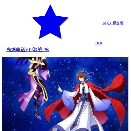
·
MAX 超变版
10.0
高爆率
送VIP
激战 PK
全自动挂机