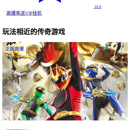
10.0
高爆率
送VIP
挂机
玩法相近的传奇游戏
正版高爆
热血超变服