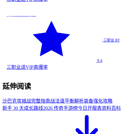
法
今日新增
★
9.4
霸王BT 三职业
霸王BT…
·
三职业 BT
三职业 BT
9.4
三职业
送VIP
高爆率
延伸阅读
沙巴克攻城战完整指南
战法道平衡解析
装备强化攻略
新手 30 天成长路线
2026 传奇手游榜
今日开服表
资料百科
从无名传奇社区下