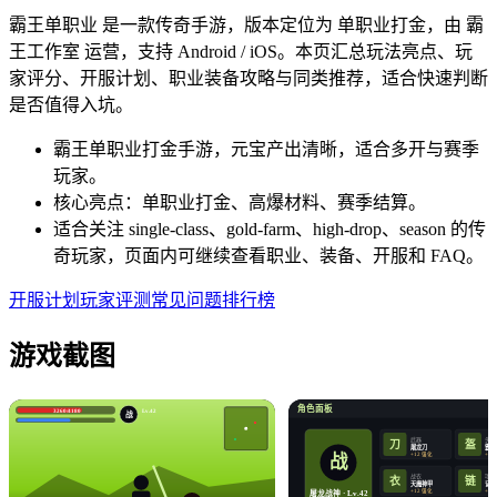
霸王单职业 是一款传奇手游，版本定位为 单职业打金，由 霸
王工作室 运营，支持 Android / iOS。本页汇总玩法亮点、玩
家评分、开服计划、职业装备攻略与同类推荐，适合快速判断
是否值得入坑。
霸王单职业打金手游，元宝产出清晰，适合多开与赛季
玩家。
核心亮点：单职业打金、高爆材料、赛季结算。
适合关注 single-class、gold-farm、high-drop、season 的传
奇玩家，页面内可继续查看职业、装备、开服和 FAQ。
开服计划
玩家评测
常见问题
排行榜
游戏截图
角色面板
3260/4180
Lv.42
战
武器
头盔
盔
刀
屠龙刀
霸王
战
+12 强化
+12
战衣
项链
衣
链
天魔神甲
记忆
+12 强化
+12
屠龙战神 · Lv.42