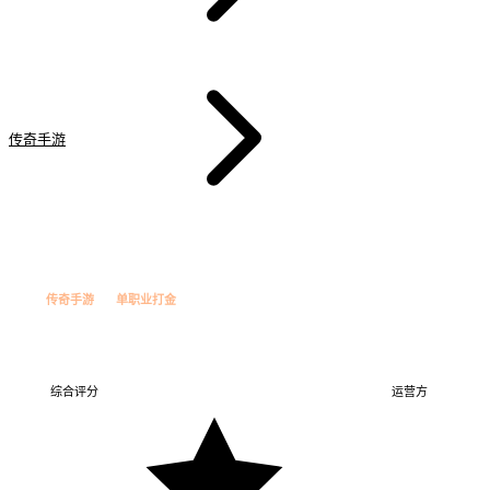
传奇手游
霸王单职业
法
今日新增
传奇手游
单职业打金
霸王单职业
霸王单职业
单职业打金
综合评分
运营方
霸王工作室