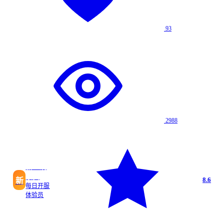
93
2988
新区观
察员
8.6
新
每日开服
体验员
翠玉传说零氪玩家体验：适合特定玩家的社区测评记录