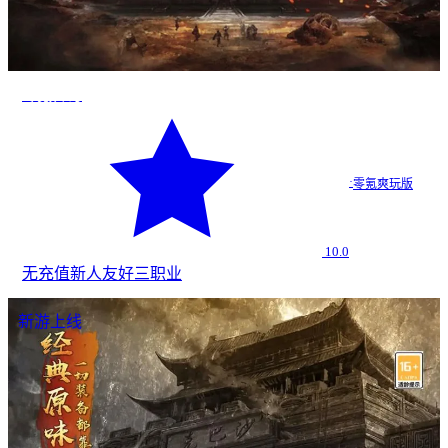
零氪传奇
·
零氪爽玩版
10.0
无充值
新人友好
三职业
新游上线