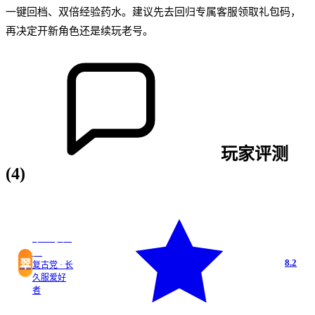
一键回档、双倍经验药水。建议先去回归专属客服领取礼包码，
再决定开新角色还是续玩老号。
玩家评测
(
4
)
翠玉小姐
姐
8.2
翠
复古党 · 长
久服爱好
者