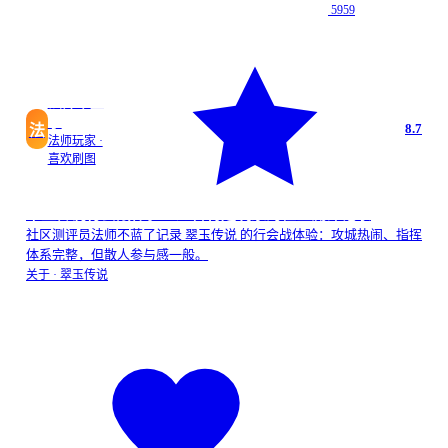
5959
法师不蓝
了
8.7
法
法师玩家 ·
喜欢刷图
翠玉传说行会战体验：适合特定玩家的社区测评记录
社区测评员法师不蓝了记录 翠玉传说 的行会战体验：攻城热闹、指挥
体系完整，但散人参与感一般。
关于 ·
翠玉传说