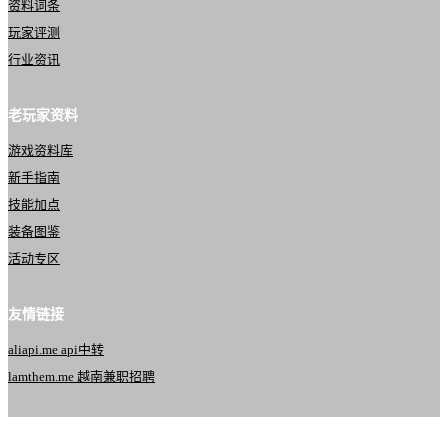
资料词条
玩家评测
行业资讯
老玩家资料
游戏资料库
新手指南
技能加点
装备图鉴
活动专区
友情链接
aliapi.me api中转
lamthem.me 越南兼职招聘