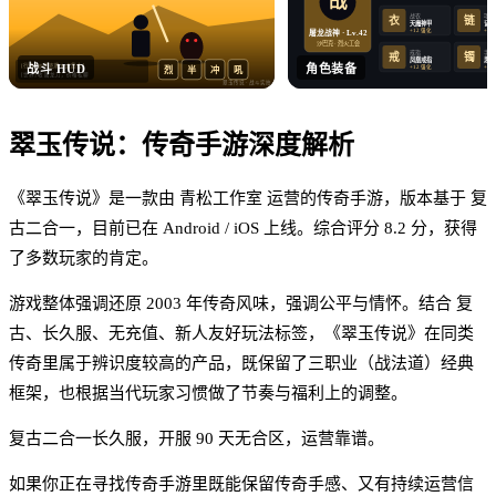
战
战衣
项链
衣
链
天魔神甲
记忆
+12 强化
+12
屠龙战神 · Lv.42
沙巴克 · 烈火工会
戒指
手镯
戒
镯
凤凰戒指
思贝
战斗 HUD
角色装备
[行会] 沙巴克晚 8 点集合！
+12 强化
+12
烈
半
冲
吼
[世界] 收 屠龙刀，价格私聊
翠玉传说
· 战斗实拍
翠玉传说
：
传奇手游
深度解析
《翠玉传说》是一款由 青松工作室 运营的传奇手游，版本基于 复
古二合一，目前已在 Android / iOS 上线。综合评分 8.2 分，获得
了多数玩家的肯定。
游戏整体强调还原 2003 年传奇风味，强调公平与情怀。结合 复
古、长久服、无充值、新人友好玩法标签，《翠玉传说》在同类
传奇里属于辨识度较高的产品，既保留了三职业（战法道）经典
框架，也根据当代玩家习惯做了节奏与福利上的调整。
复古二合一长久服，开服 90 天无合区，运营靠谱。
如果你正在寻找传奇手游里既能保留传奇手感、又有持续运营信