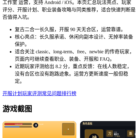
工作室 运营，支持 Android / iOS。本页汇总玩法亮点、玩家
评分、开服计划、职业装备攻略与同类推荐，适合快速判断是
否值得入坑。
复古二合一长久服，开服 90 天无合区，运营靠谱。
核心亮点：长久服承诺、休闲向副本设计、无掉率装备
保护。
适合关注 classic、long-term、free、newbie 的传奇玩家，
页面内可继续查看职业、装备、开服和 FAQ。
近期玩家评测给出 8.2 分，重点反馈：在线人数稳定，
没有合区也没有跑路迹象。运营方更新速度一般但稳
定。
开服计划
玩家评测
常见问题
排行榜
游戏截图
角色面板
3260/4180
Lv.42
战
武器
头盔
盔
刀
屠龙刀
霸王
+12 强化
+12