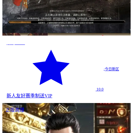
传奇2026
·
今日新区
10.0
新人友好
赛季制
送VIP
正版高爆