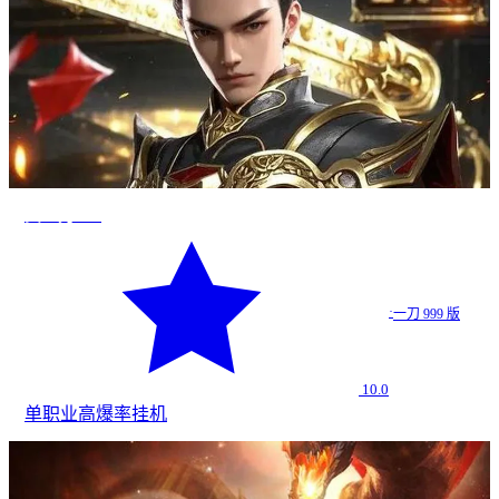
真一刀999
·
一刀 999 版
10.0
单职业
高爆率
挂机