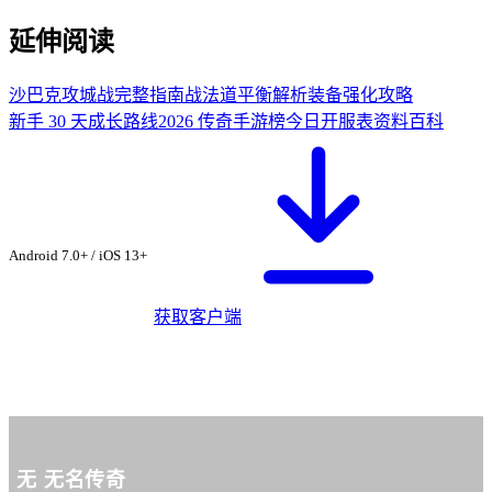
延伸阅读
沙巴克攻城战完整指南
战法道平衡解析
装备强化攻略
新手 30 天成长路线
2026 传奇手游榜
今日开服表
资料百科
从无名传奇社区下
载 ·
翠玉传说
Android 7.0+ / iOS 13+
获取客户端
无
无名传奇