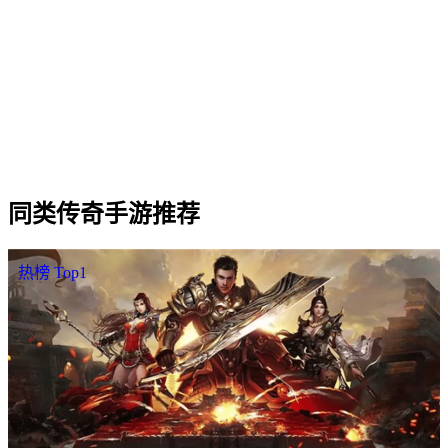
Q
3
.
翠玉传说 三职业（战法道）哪个职业更强？
Q
4
.
翠玉传说 是否需要付费才能玩？
Q
5
.
翠玉传说 的开服时间和合区情况怎么样？
Q
6
.
翠玉传说 怎样下载 / 进入游戏？
同类
传奇手游
推荐
热榜 Top1