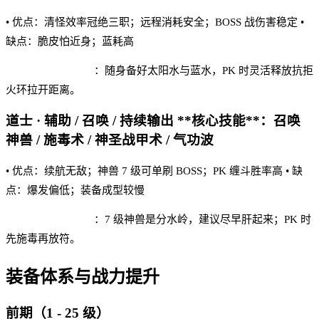
• 优点：清怪效率冠绝三职；远程消耗安全；BOSS 战伤害稳定 •
缺点：脆皮怕近身；蓝耗高
翠玉传说 实战建议
：随身备好太阳水与蓝水，PK 时灵活释放抗拒
火环拉开距离。
道士 · 辅助 / 召唤 / 持续输出 **核心技能**：召唤
神兽 / 施毒术 / 神圣战甲术 / 气功波
• 优点：续航无敌；神兽 7 级可单刷 BOSS；PK 缠斗胜率高 • 缺
点：爆发偏低；装备成型较慢
翠玉传说 实战建议
：7 级神兽是分水岭，建议尽早肝起来；PK 时
先施毒再放符。
装备体系与战力提升
前期（1 - 25 级）