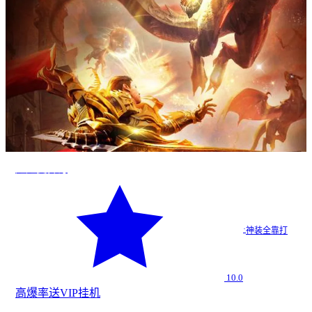
超超变传奇
·
神装全靠打
10.0
高爆率
送VIP
挂机