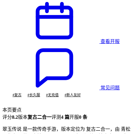
查看开服
常见问题
#
复古
#
长久服
#
无充值
#
新人友好
本页要点
评分
8.2
版本
复古二合一
评测
4 篇
开服
0 条
翠玉传说 是一款传奇手游，版本定位为 复古二合一，由 青松