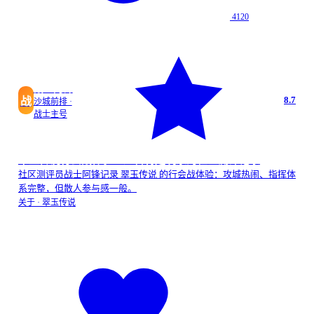
4120
战士阿锋
8.7
战
沙城前排 ·
战士主号
翠玉传说行会战体验：适合特定玩家的社区测评记录
社区测评员战士阿锋记录 翠玉传说 的行会战体验：攻城热闹、指挥体
系完整，但散人参与感一般。
关于 ·
翠玉传说