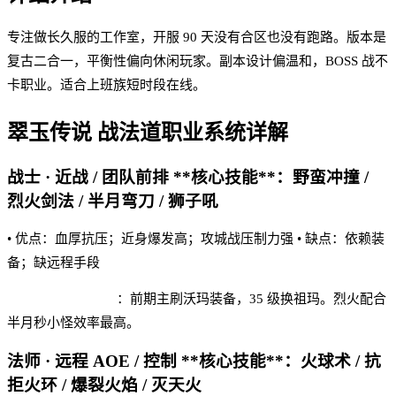
专注做长久服的工作室，开服 90 天没有合区也没有跑路。版本是
复古二合一，平衡性偏向休闲玩家。副本设计偏温和，BOSS 战不
卡职业。适合上班族短时段在线。
翠玉传说
战法道职业系统详解
战士 · 近战 / 团队前排 **核心技能**：野蛮冲撞 /
烈火剑法 / 半月弯刀 / 狮子吼
• 优点：血厚抗压；近身爆发高；攻城战压制力强 • 缺点：依赖装
备；缺远程手段
翠玉传说 实战建议
：前期主刷沃玛装备，35 级换祖玛。烈火配合
半月秒小怪效率最高。
法师 · 远程 AOE / 控制 **核心技能**：火球术 / 抗
拒火环 / 爆裂火焰 / 灭天火