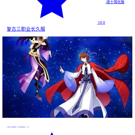
·
道士强化版
10.0
复古
三职业
长久服
全自动挂机
变态散人服