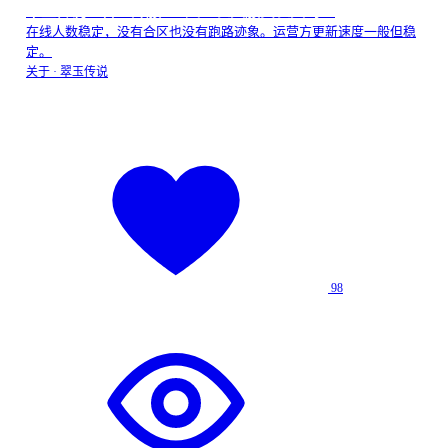
翠玉传说二合一开服 90 天：长久服真长久吗？
在线人数稳定，没有合区也没有跑路迹象。运营方更新速度一般但稳
定。
关于 ·
翠玉传说
98