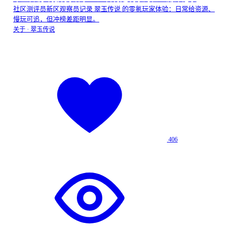
社区测评员新区观察员记录 翠玉传说 的零氪玩家体验：日常给资源、
慢玩可追，但冲榜差距明显。
关于 ·
翠玉传说
406